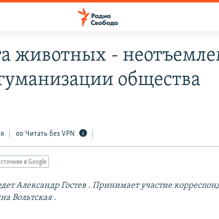
а животных - неотъемле
 гуманизации общества
ся
Читать без VPN
сточник в Google
дет Александр Гостев
. Принимает
участие корреспон
яна Вольтская
.