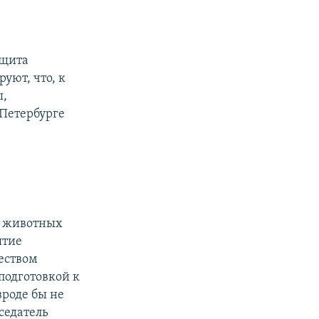
ащита
уют, что, к
ы,
Петербурге
в животных
ятие
еством
подготовкой к
вроде бы не
дседатель