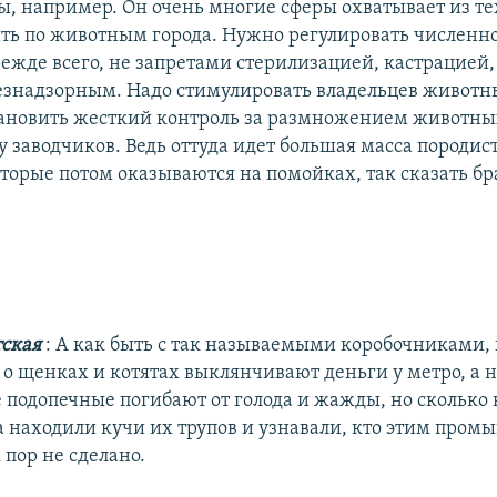
ы, например. Он очень многие сферы охватывает из те
ть по животным города. Нужно регулировать численн
ежде всего, не запретами стерилизацией, кастрацией,
безнадзорным. Надо стимулировать владельцев животн
становить жесткий контроль за размножением животны
у заводчиков. Ведь оттуда идет большая масса породис
торые потом оказываются на помойках, так сказать б
.
тская
: А как быть с так называемыми коробочниками,
 о щенках и котятах выклянчивают деньги у метро, а 
 подопечные погибают от голода и жажды, но сколько 
а находили кучи их трупов и узнавали, кто этим промы
 пор не сделано.