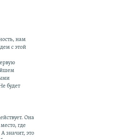
ность, нам
дем с этой
первую
нейшем
ными
Не будет
ействует. Она
место, где
А значит, это