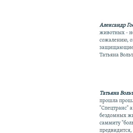
РАСПИСАНИЕ ВЕЩАНИЯ
ПОДПИШИТЕСЬ НА РАССЫЛКУ
Александр Го
животных - н
сожалению, о
защищающие п
Татьяна Вольт
Татьяна Воль
прошла прошл
"Спецтранс" 
бездомных жи
саммиту "бол
предвидится, 