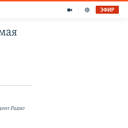
ЭФИР
мая
дент Радио