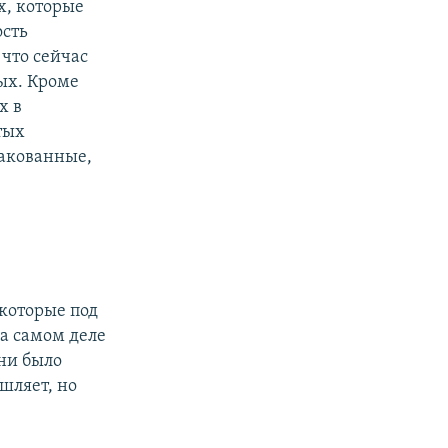
х, которые
ость
 что сейчас
ых. Кроме
х в
тых
ракованные,
 которые под
на самом деле
ни было
шляет, но