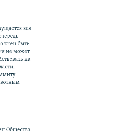
мущается вся
очередь
Должен быть
ия не может
йствовать на
ласти,
аммиту
животным
лен Общества