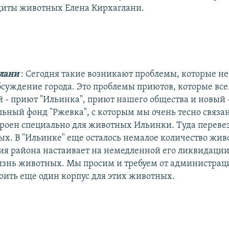
иты животных Елена Кирхаглани.
глани
: Сегодня такие возникают проблемы, которые н
бсуждение города. Это проблемы приютов, которые все
 - приют "Ильинка", приют нашего общества и новый 
льный фонд "Ржевка", с которым мы очень тесно связ
троен специально для животных Ильинки. Туда переве
ых. В "Ильинке" еще осталось немалое количество жив
я района настаивает на немедленной его ликвидаци
изнь животных. Мы просим и требуем от администрац
оить еще один корпус для этих животных.