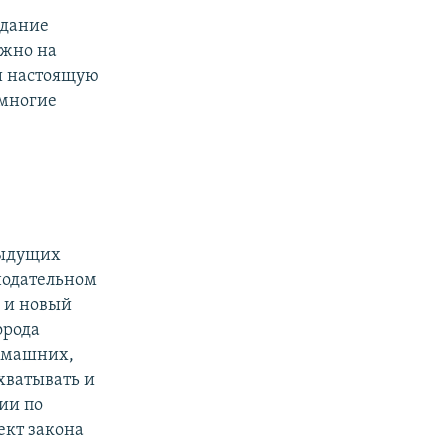
здание
ужно на
ти настоящую
 многие
дыдущих
нодательном
, и новый
орода
домашних,
хватывать и
ии по
ект закона