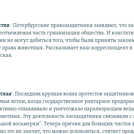
стев
: Петербургские правозащитники заявляют, что з
еотъемлемая часть гуманизации общества. И констатир
ни не могут добиться того, чтобы были приняты закон
рава животных. Рассказывает наш корреспондент в 
ская.
тская
: Последняя крупная волна протестов защитнико
ым летом, когда государственное унитарное предпри
активно отлавливало и уничтожало парализующим вещ
вотных. Эту деятельность зоозащитники связывали с 
ьшой восьмерки". Теперь причин для больших чисток 
но это не значит, что можно успокоиться, считает пре