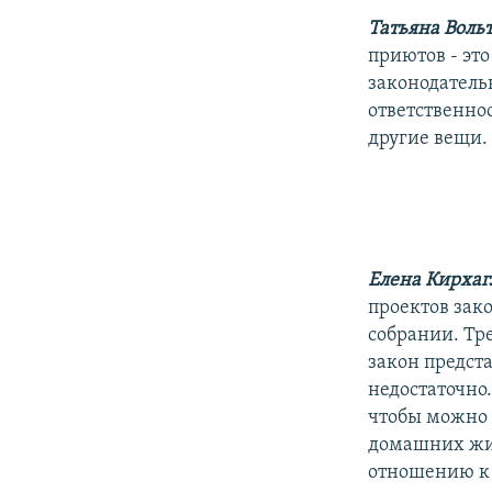
Татьяна Воль
приютов - эт
законодатель
ответственно
другие вещи.
Елена Кирха
проектов зак
собрании. Тр
закон предста
недостаточно
чтобы можно 
домашних жив
отношению к 