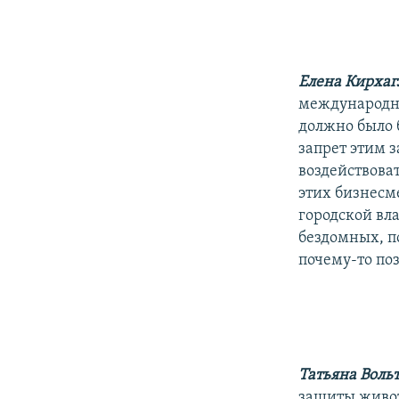
Елена Кирха
международна
должно было 
запрет этим 
воздействоват
этих бизнесм
городской вла
бездомных, п
почему-то по
Татьяна Воль
защиты живо