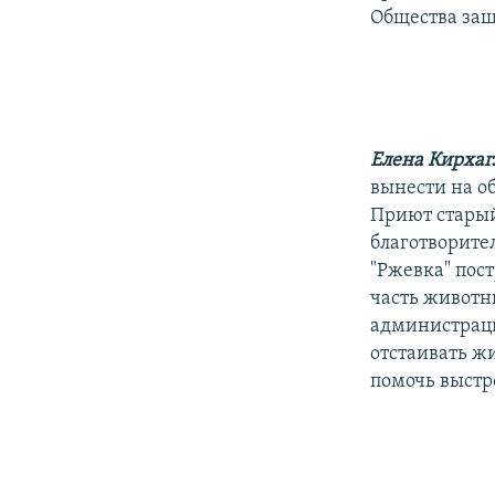
Общества защ
Елена Кирха
вынести на о
Приют старый
благотворите
"Ржевка" пос
часть животн
администраци
отстаивать ж
помочь выстр