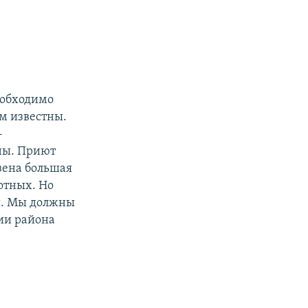
еобходимо
м известны.
-
аны. Приют
зена большая
отных. Но
и. Мы должны
ии района