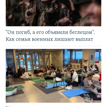
"Он погиб, а его объявили беглецом".
Как семьи военных лишают выплат