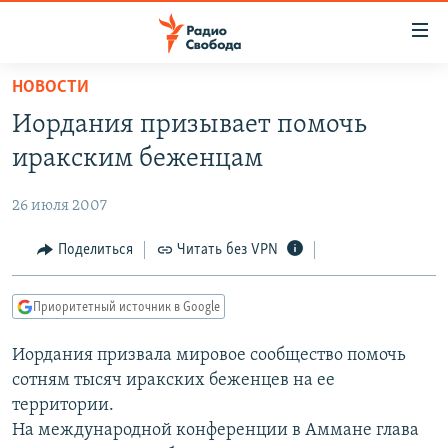
Ссылки
для
упрощенного
НОВОСТИ
ПРОГРАММЫ
доступа
Иордания призывает помочь
ПОДКАСТЫ
Вернуться
иракским беженцам
к
АВТОРСКИЕ ПРОЕКТЫ
основному
26 июля 2007
ЦИТАТЫ СВОБОДЫ
содержанию
Вернутся
МНЕНИЯ
Поделиться
Читать без VPN
к
КУЛЬТУРА
главной
Приоритетный источник в Google
навигации
IDEL.РЕАЛИИ
Вернутся
Иордания призвала мировое сообщество помочь
КАВКАЗ.РЕАЛИИ
к
сотням тысяч иракских беженцев на ее
СЕВЕР.РЕАЛИИ
поиску
территории.
На международной конференции в Аммане глава
СИБИРЬ.РЕАЛИИ