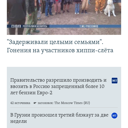
"Задерживали целыми семьями".
Гонения на участников хиппи-слёта