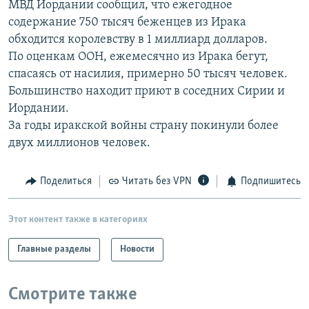
МВД Иордании сообщил, что ежегодное
РАСПИСАНИЕ ВЕЩАНИЯ
содержание 750 тысяч беженцев из Ирака
ПОДПИШИТЕСЬ НА РАССЫЛКУ
обходится королевству в 1 миллиард долларов.
По оценкам ООН, ежемесячно из Ирака бегут,
спасаясь от насилия, примерно 50 тысяч человек.
СОЦИАЛЬНЫЕ СЕТИ
Большинство находит приют в соседних Сирии и
Иордании.
За годы иракской войны страну покинули более
двух миллионов человек.
Все сайты РСЕ/РС
Поделиться
Читать без VPN
Подпишитесь
Этот контент также в категориях
Главные разделы
Новости
Смотрите также