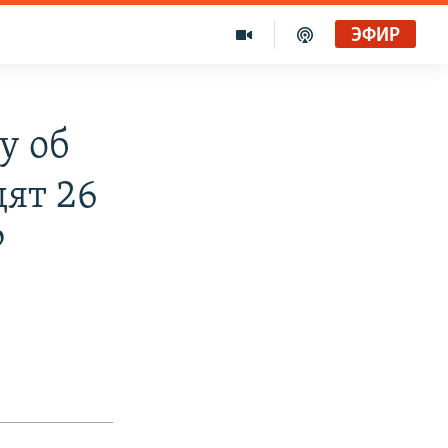
ЭФИР
у об
ят 26
Р