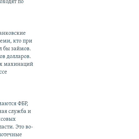
оходят по
банковские
еми, кто при
л бы займов.
ов долларов.
их махинаций
ссе
маются ФБР,
ая служба и
нсовых
сти. Это во-
потечные