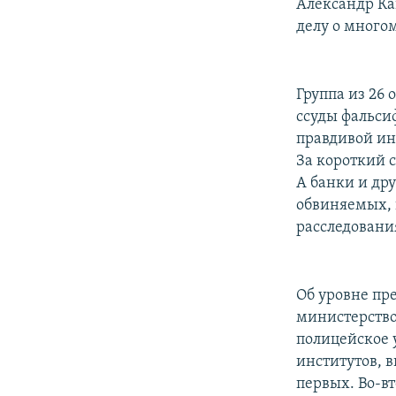
Александр Ка
делу о мног
Группа из 26 
ссуды фальси
правдивой ин
За короткий 
А банки и др
обвиняемых, 
расследовани
Об уровне пр
министерство
полицейское 
институтов, 
первых. Во-в