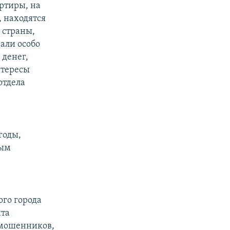
ртиры, на
 находятся
 страны,
али особо
 денег,
нтересы
отдела
годы,
вым
ого города
чта
а мошенников,