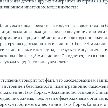
план и два десятка других эмигрантов из стран СНГ пр
омиллионном ипотечном мошенничестве.
обвиняемых подозревается в том, что в заявлениях на 
фицировала информацию с целью получения ипотеки т
формации о кредитной истории и о доходах не получи
срок группа сделала на комиссионных более 4 миллион
угие финансовые институты, в результате жульническ
потеряли более 4,5 миллионов. Ожидается, что в проце
я суммы ущерба сильно увеличатся.
еступления говорит тот факт, что расследованием зани
 внутренней безопасности, иммиграционно-таможенн
управление Нью-Йорка. «Большинство банков и фина
выдающих займы, подотчётны федеральным органам вла
торых, чтобы иметь отделение в Нью-Йорке, банки и и