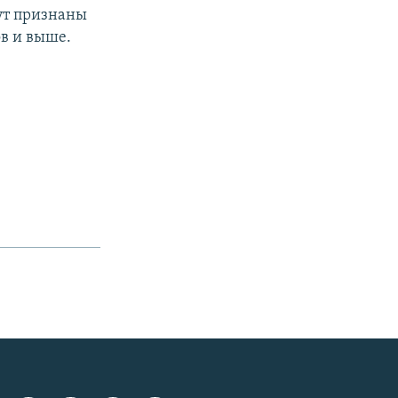
ут признаны
в и выше.