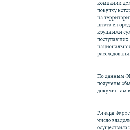
компании дол
покупку кото
на территори
штата и горо
крупными сум
поступавших и
национальной
расследовани
По данным ФБ
получены обм
документам в
Ричард Фаррел
число владел
осуществилас