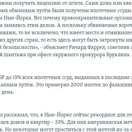
жны получить лицензию от штата. Сами дома или ква
рых обманным путём были получены ипотечные ссуды,
и Нью-Йорка. Вот почему правоохранительные органы
да занялись этим делом. А поскольку обвиняемые вороч
мами, то не исключено, что имеет место и отмывание
з других стран, то есть здесь могут быть затронуты и
 безопасности», - объясняет Ричард Фаррел, советник 
й шантажа при офисе окружного прокурора Бруклина.
Р до 15% всех ипотечных ссуд, выданных в последние 
анным путём. Это примерно 2000 ипотек по фальши
 день.
 рассказал, что, в Нью-Йорке сейчас рекордное для эт
ьцев домов и квартир – 33%. Для них американская ме
ь. Но некоторые могут проститься с этой мечтой из-з