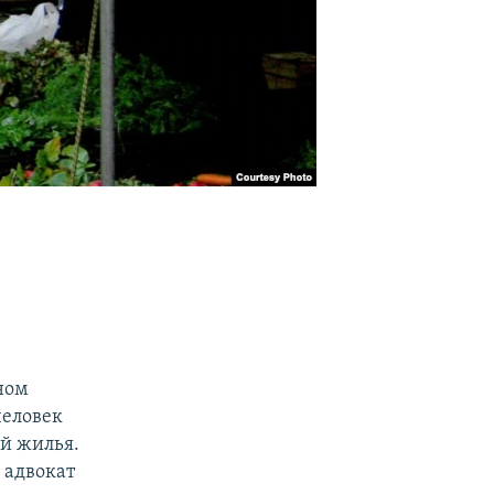
ном
человек
й жилья.
 адвокат