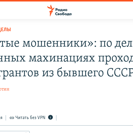
ДЕЛЫ
тые мошенники»: по дел
чных махинациях проход
рантов из бывшего ССС
отин
ся
Читать без VPN