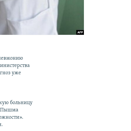
пневмонию
Министерства
гноз уже
скую больницу
я Пышма
рожности».
и.