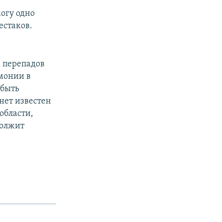
огу одно
естаков.
 перепадов
монии в
 быть
нет известен
области,
должит