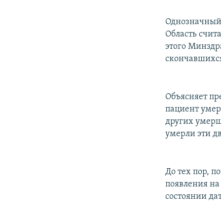
Однозначный 
Область счита
этого Минздр
скончавшихс
Объясняет пр
пациент умер
других умерш
умерли эти д
До тех пор, п
появления на
состоянии да