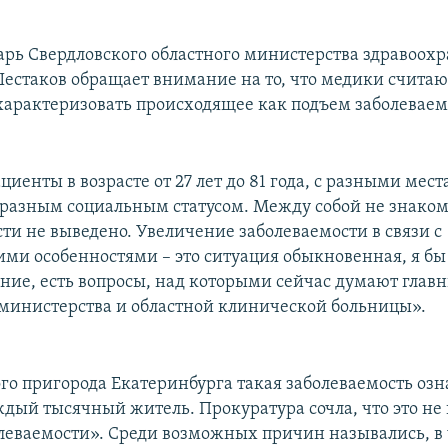
арь Свердловского областного министерства здравоох
естаков обращает внимание на то, что медики считаю
арактеризовать происходящее как подъем заболеваем
циенты в возрасте от 27 лет до 81 года, с разными мес
разным социальным статусом. Между собой не знако
ти не выведено. Увеличение заболеваемости в связи с
ми особенностями – это ситуация обыкновенная, я бы 
ние, есть вопросы, над которыми сейчас думают глав
министерства и областной клинической больницы».
го пригорода Екатеринбурга такая заболеваемость озна
ждый тысячный житель. Прокуратура сочла, что это не 
леваемости». Среди возможных причин назывались, в 