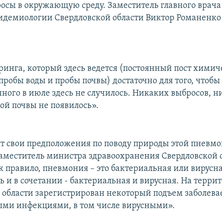
осы в окружающую среду. Заместитель главного врача
идемиологии Свердловской области Виктор Романенко 
ринга, который здесь ведется (постоянный пост химич
робы воды и пробы почвы) достаточно для того, чтобы
нного в июле здесь не случилось. Никаких выбросов, н
ой почвы не появилось».
т свои предположения по поводу природы этой пневм
аместитель министра здравоохранения Свердловской о
ак правило, пневмония – это бактериальная или вирусн
 и в сочетании - бактериальная и вирусная. На терри
 области зарегистрирован некоторый подъем заболева
ми инфекциями, в том числе вирусными».