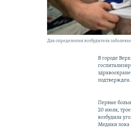
Для определения возбудителя заболеван
В городе Вер
госпитализир
здравоохране
подтвержден.
Первые больн
20 июля, тро
возбудила уг
Медики пока 