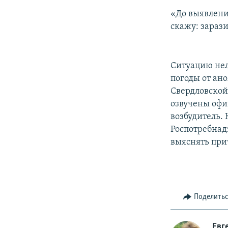
«До выявлени
скажу: зарази
Ситуацию нел
погоды от ан
Свердловской
озвучены офи
возбудитель.
Роспотребнад
выяснять при
Поделить
Евг