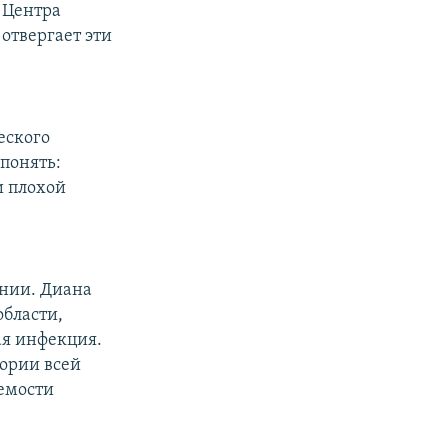
 Центра
отвергает эти
еского
 понять:
и плохой
онии. Диана
бласти,
ая инфекция.
тории всей
емости