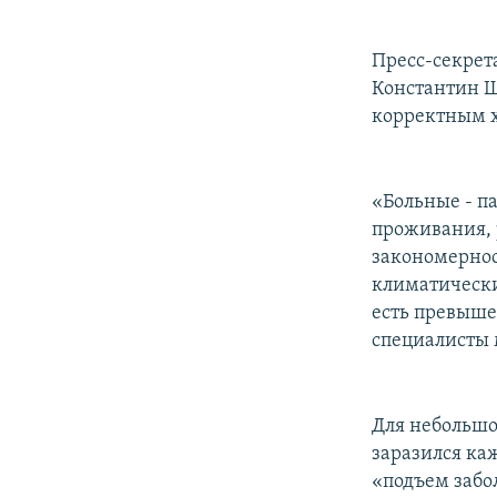
Пресс-секрет
Константин Ш
корректным х
«Больные - па
проживания, 
закономернос
климатически
есть превыше
специалисты 
Для небольшо
заразился ка
«подъем забо