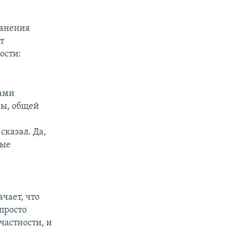
ранения
т
ости:
тами
мы, общей
сказал. Да,
ные
чает, что
просто
частности, и