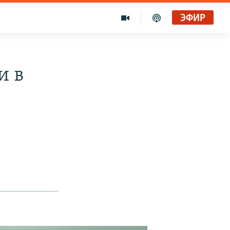
ЭФИР
и в