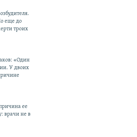
озбудителя.
Но еще до
мерти троих
аков: «Один
ии. У двоих
причине
 причина ее
: врачи не в