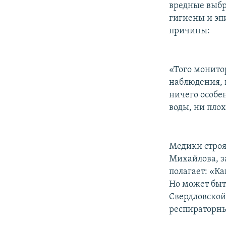
вредные выбр
гигиены и эп
причины:
«Того монито
наблюдения, п
ничего особе
воды, ни плох
Медики строя
Михайлова, з
полагает: «К
Но может быть
Свердловской
респираторны