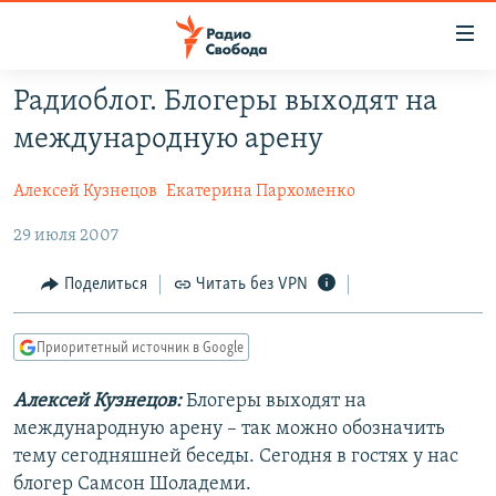
Ссылки
для
упрощенного
Радиоблог. Блогеры выходят на
ПРОГРАММЫ
доступа
международную арену
ПОДКАСТЫ
Вернуться
к
Алексей Кузнецов
Екатерина Пархоменко
АВТОРСКИЕ ПРОЕКТЫ
основному
29 июля 2007
ЦИТАТЫ СВОБОДЫ
содержанию
Вернутся
МНЕНИЯ
Поделиться
Читать без VPN
к
КУЛЬТУРА
главной
Приоритетный источник в Google
навигации
IDEL.РЕАЛИИ
Вернутся
КАВКАЗ.РЕАЛИИ
Алексей Кузнецов:
Блогеры выходят на
к
международную арену – так можно обозначить
СЕВЕР.РЕАЛИИ
поиску
тему сегодняшней беседы. Сегодня в гостях у нас
СИБИРЬ.РЕАЛИИ
блогер Самсон Шоладеми.