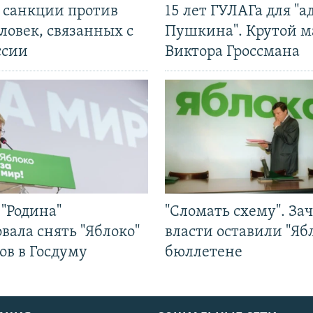
л санкции против
15 лет ГУЛАГа для "а
ловек, связанных с
Пушкина". Крутой 
ссии
Виктора Гроссмана
"Родина"
"Сломать схему". За
вала снять "Яблоко"
власти оставили "Ябл
ов в Госдуму
бюллетене