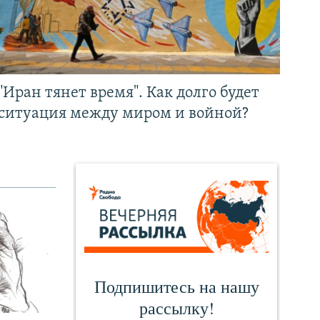
"Иран тянет время". Как долго будет
ситуация между миром и войной?