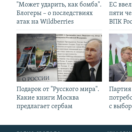
"Может ударить, как бомба".
ЕС вве
Блогеры – о последствиях
пяти че
атак на Wildberries
ВПК Ро
Подарок от "Русского мира".
Партия 
Какие книги Москва
потребо
предлагает сербам
с выбор