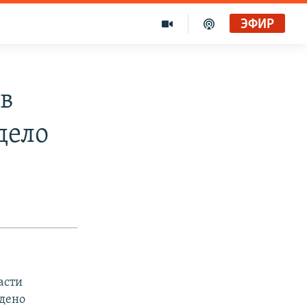
ЭФИР
ив
дело
асти
ждено