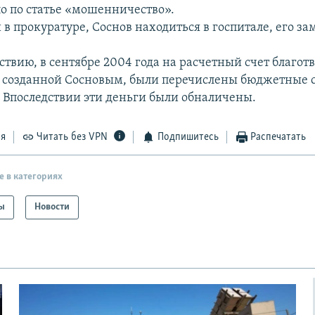
ло по статье «мошенничество».
в прокуратуре, Соснов находиться в госпитале, его за
ствию, в сентябре 2004 года на расчетный счет благо
 созданной Сосновым, были перечислены бюджетные с
. Впоследствии эти деньги были обналичены.
ся
Читать без VPN
Подпишитесь
Распечатать
е в категориях
ы
Новости