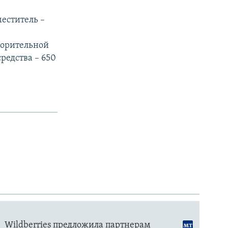
меститель –
творительной
редства – 650