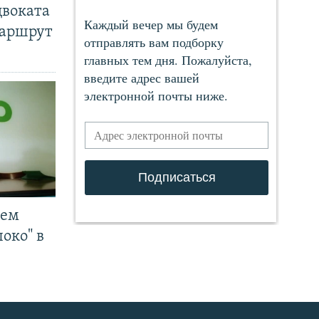
двоката
маршрут
чем
око" в