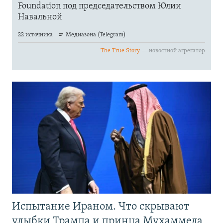
Испытание Ираном. Что скрывают
улыбки Трампа и принца Мухаммеда