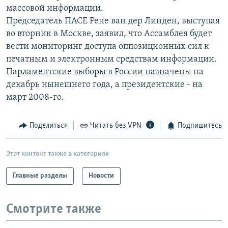
массовой информации.
РАСПИСАНИЕ ВЕЩАНИЯ
Председатель ПАСЕ Рене ван дер Линден, выступая
ПОДПИШИТЕСЬ НА РАССЫЛКУ
во вторник в Москве, заявил, что Ассамблея будет
вести мониторинг доступа оппозиционных сил к
СОЦИАЛЬНЫЕ СЕТИ
печатным и электронным средствам информации.
Парламентские выборы в России назначены на
декабрь нынешнего года, а президентские - на
март 2008-го.
Все сайты РСЕ/РС
Поделиться
Читать без VPN
Подпишитесь
Этот контент также в категориях
Главные разделы
Новости
Смотрите также