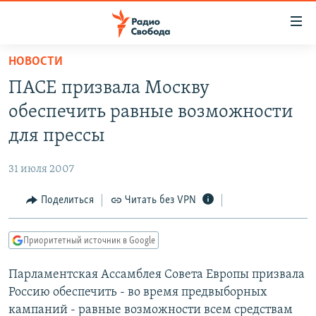
Ссылки
для
упрощенного
НОВОСТИ
ПРОГРАММЫ
доступа
ПАСЕ призвала Москву
ПОДКАСТЫ
Вернуться
обеспечить равные возможности
к
АВТОРСКИЕ ПРОЕКТЫ
для прессы
основному
ЦИТАТЫ СВОБОДЫ
содержанию
31 июля 2007
Вернутся
МНЕНИЯ
к
Поделиться
Читать без VPN
КУЛЬТУРА
главной
навигации
IDEL.РЕАЛИИ
Приоритетный источник в Google
Вернутся
КАВКАЗ.РЕАЛИИ
к
Парламентская Ассамблея Совета Европы призвала
СЕВЕР.РЕАЛИИ
поиску
Россию обеспечить - во время предвыборных
СИБИРЬ.РЕАЛИИ
кампаний - равные возможности всем средствам