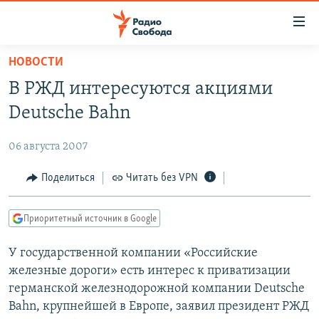
Ссылки
для
упрощенного
НОВОСТИ
ПРОГРАММЫ
доступа
В РЖД интересуются акциями
ПОДКАСТЫ
Вернуться
Deutsche Bahn
к
АВТОРСКИЕ ПРОЕКТЫ
основному
06 августа 2007
ЦИТАТЫ СВОБОДЫ
содержанию
Вернутся
МНЕНИЯ
Поделиться
Читать без VPN
к
КУЛЬТУРА
главной
Приоритетный источник в Google
навигации
IDEL.РЕАЛИИ
Вернутся
У государственной компании «Российские
КАВКАЗ.РЕАЛИИ
к
железные дороги» есть интерес к приватизации
СЕВЕР.РЕАЛИИ
поиску
германской железнодорожной компании Deutsche
Bahn, крупнейшей в Европе, заявил президент РЖД
СИБИРЬ.РЕАЛИИ