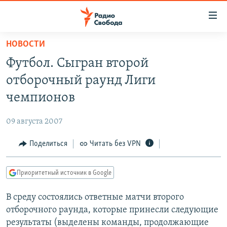
Ссылки
для
упрощенного
НОВОСТИ
ПРОГРАММЫ
доступа
Футбол. Сыгран второй
ПОДКАСТЫ
Вернуться
отборочный раунд Лиги
к
АВТОРСКИЕ ПРОЕКТЫ
чемпионов
основному
ЦИТАТЫ СВОБОДЫ
содержанию
09 августа 2007
Вернутся
МНЕНИЯ
к
Поделиться
Читать без VPN
КУЛЬТУРА
главной
навигации
IDEL.РЕАЛИИ
Приоритетный источник в Google
Вернутся
КАВКАЗ.РЕАЛИИ
к
В среду состоялись ответные матчи второго
СЕВЕР.РЕАЛИИ
поиску
отборочного раунда, которые принесли следующие
СИБИРЬ.РЕАЛИИ
результаты (выделены команды, продолжающие