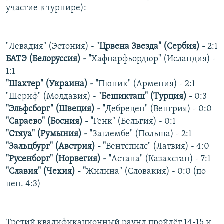
участие в турнире):
РАСПИСАНИЕ ВЕЩАНИЯ
ПОДПИШИТЕСЬ НА РАССЫЛКУ
"Левадия" (Эстония) - "
Црвена Звезда" (Сербия) -
2:1
СОЦИАЛЬНЫЕ СЕТИ
БАТЭ (Белоруссия) - "
Хафнарфьордюр" (Исландия) -
1:1
"Шахтер" (Украина) - "
Пюник" (Армения) - 2:1
"Шериф" (Молдавия) - "
Бешикташ" (Турция) -
0:3
"Эльфсборг" (Швеция) - "
Дебрецен" (Венгрия) - 0:0
"Сараево" (Босния) - "
Генк" (Бельгия) - 0:1
Все сайты РСЕ/РС
"Стяуа" (Румыния) - "
Заглембе" (Польша) - 2:1
"Зальцбург" (Австрия) - "
Вентспилс" (Латвия) - 4:0
"Русенборг" (Норвегия) - "
Астана" (Казахстан) - 7:1
"Славия" (Чехия) - "
Жилина" (Словакия) - 0:0 (по
пен. 4:3)
Третий квалификационный раунд пройдёт 14-15 и