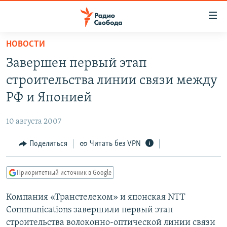
Ссылки
для
упрощенного
НОВОСТИ
ПРОГРАММЫ
доступа
Завершен первый этап
ПОДКАСТЫ
Вернуться
строительства линии связи между
к
АВТОРСКИЕ ПРОЕКТЫ
РФ и Японией
основному
ЦИТАТЫ СВОБОДЫ
содержанию
10 августа 2007
Вернутся
МНЕНИЯ
к
Поделиться
Читать без VPN
КУЛЬТУРА
главной
навигации
IDEL.РЕАЛИИ
Приоритетный источник в Google
Вернутся
КАВКАЗ.РЕАЛИИ
к
Компания «Транстелеком» и японская NTT
СЕВЕР.РЕАЛИИ
поиску
Communications завершили первый этап
СИБИРЬ.РЕАЛИИ
строительства волоконно-оптической линии связи