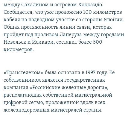
между Сахалином и островом Хоккайдо.
РАСПИСАНИЕ ВЕЩАНИЯ
Сообщается, что уже проложено 100 километров
ПОДПИШИТЕСЬ НА РАССЫЛКУ
кабеля на подводном участке со стороны Японии.
Общая протяженность линии связи, которая
СОЦИАЛЬНЫЕ СЕТИ
пройдет под проливом Лаперуза между городами
Невельск и Исикари, составит более 500
километров.
«Транстелеком» была основана в 1997 году. Ее
Все сайты РСЕ/РС
собственником является государственная
компания «Российские железные дороги»,
располагающая собственной магистральной
цифровой сетью, проложенной вдоль всех
железнодорожных магистралей страны.