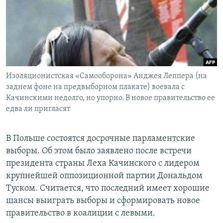
РАСПИСАНИЕ ВЕЩАНИЯ
ПОДПИШИТЕСЬ НА РАССЫЛКУ
СОЦИАЛЬНЫЕ СЕТИ
Изоляционистская «Самооборона» Анджея Леппера (на
заднем фоне на предвыборном плакате) воевала с
Качинскими недолго, но упорно. В новое правительство ее
едва ли пригласят
Все сайты РСЕ/РС
В Польше состоятся досрочные парламентские
выборы. Об этом было заявлено после встречи
президента страны Леха Качинского с лидером
крупнейшей оппозиционной партии Дональдом
Туском. Считается, что последний имеет хорошие
шансы выиграть выборы и сформировать новое
правительство в коалиции с левыми.