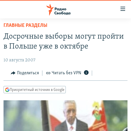
Ссылки
для
упрощенного
ГЛАВНЫЕ РАЗДЕЛЫ
ПРОГРАММЫ
доступа
Досрочные выборы могут пройти
ПОДКАСТЫ
Вернуться
в Польше уже в октябре
к
АВТОРСКИЕ ПРОЕКТЫ
основному
10 августа 2007
ЦИТАТЫ СВОБОДЫ
содержанию
Вернутся
МНЕНИЯ
Поделиться
Читать без VPN
к
КУЛЬТУРА
главной
Приоритетный источник в Google
навигации
IDEL.РЕАЛИИ
Вернутся
КАВКАЗ.РЕАЛИИ
к
СЕВЕР.РЕАЛИИ
поиску
СИБИРЬ.РЕАЛИИ