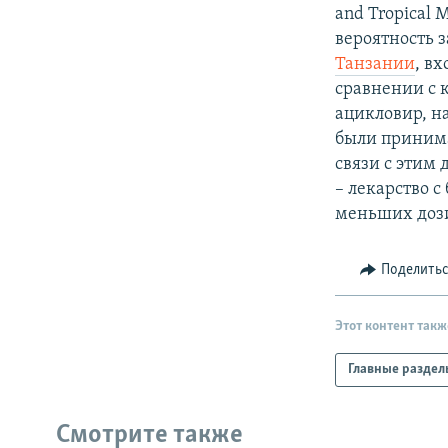
РАСПИСАНИЕ ВЕЩАНИЯ
and Tropical 
ПОДПИШИТЕСЬ НА РАССЫЛКУ
вероятность
Танзании
, в
сравнении с 
ацикловир, н
были принима
связи с этим
– лекарство 
меньших доз
Поделить
Этот контент такж
Главные раздел
Смотрите также