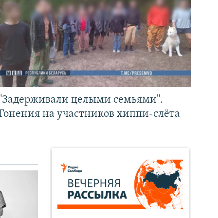
"Задерживали целыми семьями".
Гонения на участников хиппи-слёта