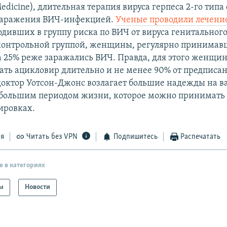
Medicine), длительная терапия вируса герпеса 2-го тип
 заражения ВИЧ-инфекцией.
Ученые проводили лечени
ходивших в группу риска по ВИЧ от вируса генитального
контрольной группой, женщины, регулярно принима
а 25% реже заражались ВИЧ. Правда, для этого женщ
ть ацикловир длительно и не менее 90% от предписан
 доктор Уотсон-Джонс возлагает большие надежды на 
с большим периодом жизни, которое можно принимать 
ировках.
ся
Читать без VPN
Подпишитесь
Распечатать
е в категориях
ы
Новости