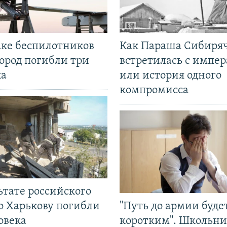
аке беспилотников
Как Параша Сибиря
ород погибли три
встретилась с импе
ка
или история одного
компромисса
ьтате российского
о Харькову погибли
"Путь до армии буде
овека
коротким". Школьни