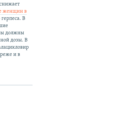
а снижает
е женщин в
 герпеса. В
вшие
ины должны
ной дозы. В
валацикловир
реже и в