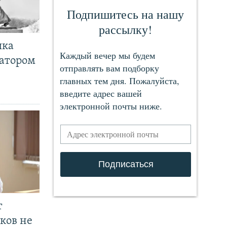
чка
ратором
т
ков не