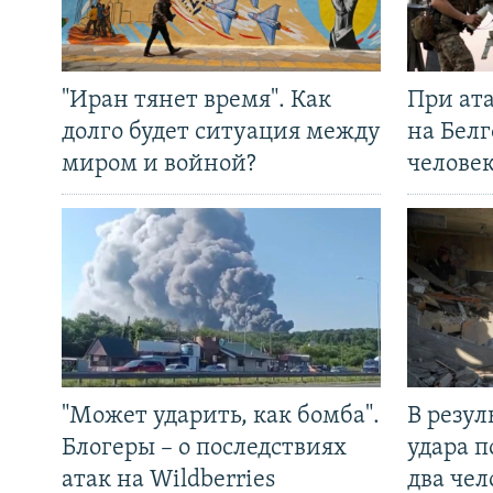
"Иран тянет время". Как
При ат
долго будет ситуация между
на Белг
миром и войной?
челове
"Может ударить, как бомба".
В резул
Блогеры – о последствиях
удара п
атак на Wildberries
два чел