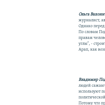
Ольга Вахон
журналист, а
Однако перед
По словам По
правам челов
углы", - стр
Арап, как во
Владимир По
людей сажают
используют п
политической
Потому что п