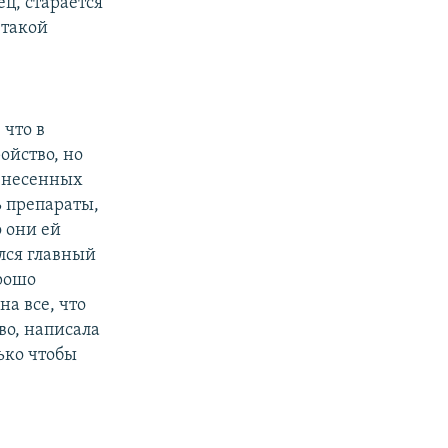
ц, старается
 такой
 что в
ойство, но
ренесенных
ь препараты,
 они ей
лся главный
орошо
на все, что
во, написала
лько чтобы