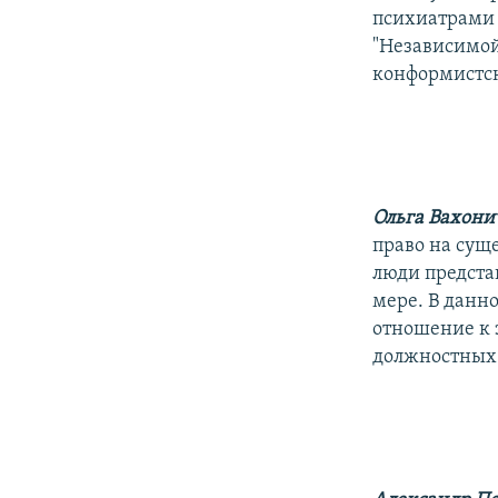
психиатрами 
"Независимой 
конформистск
Ольга Вахон
право на суще
люди предста
мере. В данн
отношение к 
должностных 