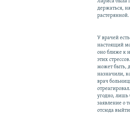
Лариса была п
держаться, на
растерянной.
У врачей есть
настоящий мо
оно ближе к н
этих стрессо
может быть, 
назначили, к
врач больниц
отреагировал.
угодно, лишь 
заявление о т
отсюда выйти