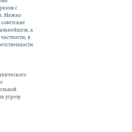
орые
разом с
ет. Можно
 советские
дальнейшем, а
частности, в
ветственности
сихического
ос
тельной
ла угрозу