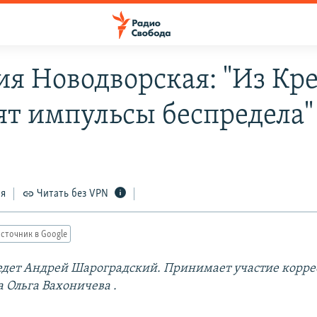
ия Новодворская: "Из Кр
ят импульсы беспредела"
ся
Читать без VPN
сточник в Google
едет
Андрей Шароградский. Принимает
участие корр
а Ольга Вахоничева
.