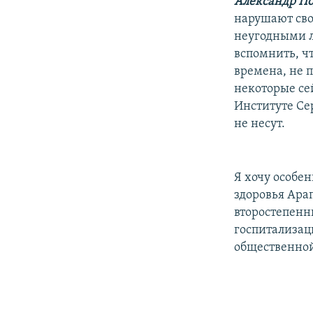
Александр П
нарушают сво
неугодными л
вспомнить, ч
времена, не 
некоторые се
Институте Се
не несут.
Я хочу особен
здоровья Арап
второстепенн
госпитализаци
общественной