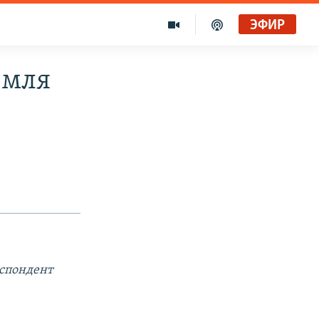
ЭФИР
емля
еспондент