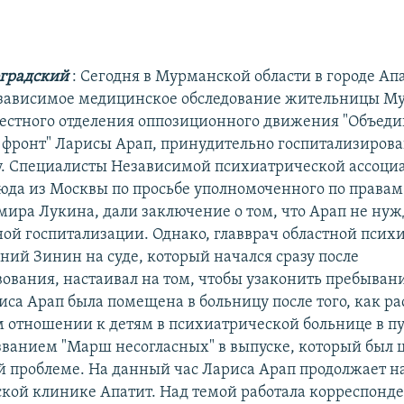
градский
: Сегодня в Мурманской области в городе Ап
зависимое медицинское обследование жительницы М
естного отделения оппозиционного движения "Объед
фронт" Ларисы Арап, принудительно госпитализирова
. Специалисты Независимой психиатрической ассоци
да из Москвы по просьбе уполномоченного по правам 
мира Лукина, дали заключение о том, что Арап не нуж
ой госпитализации. Однако, главврач областной псих
ний Зинин на суде, который начался сразу после
вования, настаивал на том, чтобы узаконить пребыван
са Арап была помещена в больницу после того, как ра
 отношении к детям в психиатрической больнице в п
азванием "Марш несогласных" в выпуске, который был
й проблеме. На данный час Лариса Арап продолжает н
кой клинике Апатит. Над темой работала корреспонде