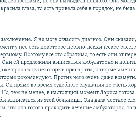
од лекарствами, но она выглядела неплохо. Она молоде
красила глаза, то есть привела себя в порядок, не была
 заключение. Я не могу огласить диагноз. Они сказали,
мент у нее есть некоторое нервно-психическое расстр
ервному. Поэтому все это обратимо, то есть они от пе
в. Они ей предложили выписаться амбулаторно и попит
даже проколоть некоторые препараты, которые именно
оторые рекомендуют. Против чего очень даже возмути
ы. Он прямо во время судебного слушания не очень х
 Но, тем не менее, в настоящий момент Лариса готова 
бы выписаться из этой больницы. Она дала честное сло
ом, что она готова проходить лечение амбулаторно, то
.