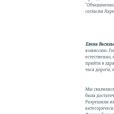
"Объединенно
согласия Лар
Елена Василь
комиссию. Гов
естественно, 
прийти в здра
часа дороги, 
Мы свалились,
была достато
Разрешили им
категорическ