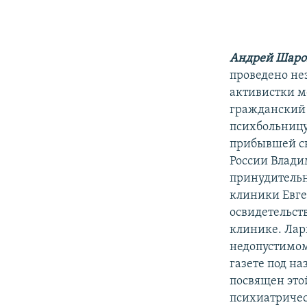
РАСПИСАНИЕ ВЕЩАНИЯ
ПОДПИШИТЕСЬ НА РАССЫЛКУ
Андрей Шаро
проведено не
активистки м
гражданский 
психбольницу
прибывшей сю
России Влади
принудительн
клиники Евге
освидетельст
клинике. Лари
недопустимом
газете под н
посвящен это
психиатричес