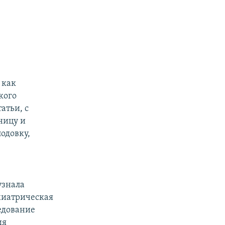
 как
кого
атьи, с
ницу и
одовку,
узнала
хиатрическая
ледование
ия