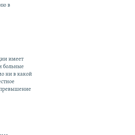
ию в
ции имеет
ки больные
мо ни в какой
естное
, превышение