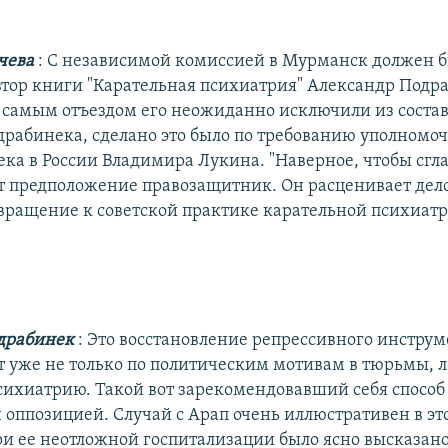
ичева
: С независимой комиссией в Мурманск должен б
втор книги "Карательная психиатрия" Александр Подр
 самым отъездом его неожиданно исключили из соста
драбинека, сделано это было по требованию уполномоч
ека в России Владимира Лукина. "Наверное, чтобы сгл
оит предположение правозащитник. Он расценивает дел
звращение к советской практике карательной психиат
драбинек
: Это восстановление репрессивного инструм
 уже не только по политическим мотивам в тюрьмы, ла
сихиатрию. Такой вот зарекомендовавший себя способ
 оппозицией. Случай с Арап очень иллюстративен в эт
ри ее неотложной госпитализации было ясно высказан