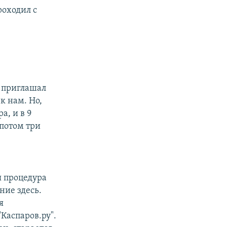
роходил с
л приглашал
к нам. Но,
а, и в 9
 потом три
ья процедура
ние здесь.
я
Каспаров.ру".