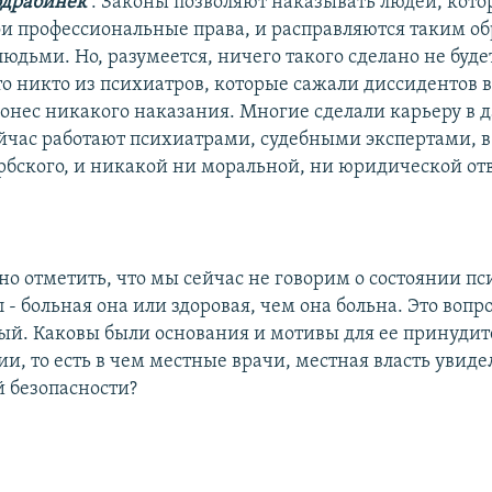
одрабинек
: Законы позволяют наказывать людей, кот
и профессиональные права, и расправляются таким об
юдьми. Но, разумеется, ничего такого сделано не буд
то никто из психиатров, которые сажали диссидентов в
понес никакого наказания. Многие сделали карьеру в 
йчас работают психиатрами, судебными экспертами, в 
рбского, и никакой ни моральной, ни юридической от
но отметить, что мы сейчас не говорим о состоянии п
 - больная она или здоровая, чем она больна. Это вопр
ый. Каковы были основания и мотивы для ее принуди
и, то есть в чем местные врачи, местная власть увиде
 безопасности?