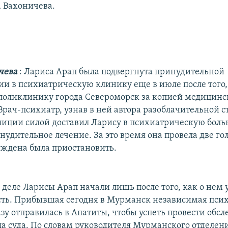
а Вахоничева.
ичева
: Лариса Арап была подвергнута принудительной
ии в психиатрическую клинику еще в июле после того,
 поликлинику города Североморск за копией медицинс
рач-психиатр, узнав в ней автора разоблачительной ст
ции силой доставил Ларису в психиатрическую боль
удительное лечение. За это время она провела две гол
ждена была приостановить.
 деле Ларисы Арап начали лишь после того, как о нем 
ть. Прибывшая сегодня в Мурманск независимая пси
зу отправилась в Апатиты, чтобы успеть провести обс
ла суда. По словам руководителя Мурманского отделен