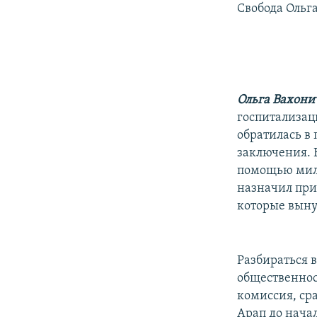
Свобода Ольг
Ольга Вахон
госпитализац
обратилась в
заключения. В
помощью мили
назначил прин
которые выну
Разбираться в
общественнос
комиссия, сра
Арап до нача