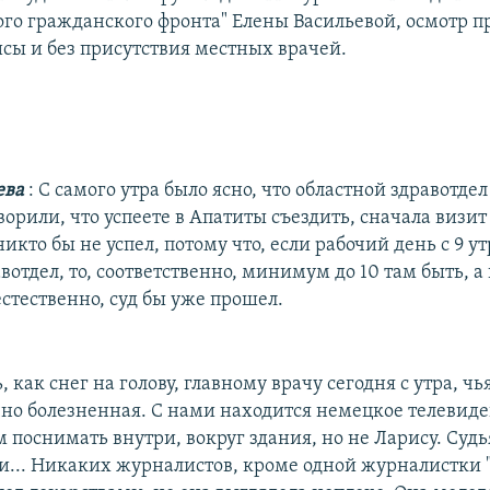
го гражданского фронта" Елены Васильевой, осмотр п
исы и без присутствия местных врачей.
ева
: С самого утра было ясно, что областной здравотде
орили, что успеете в Апатиты съездить, сначала визит 
никто бы не успел, потому что, если рабочий день с 9 утр
вотдел, то, соответственно, минимум до 10 там быть, а
естественно, суд бы уже прошел.
 как снег на голову, главному врачу сегодня с утра, ч
чно болезненная. С нами находится немецкое телевиде
 поснимать внутри, вокруг здания, но не Ларису. Судь
и... Никаких журналистов, кроме одной журналистки "