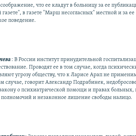
соображение, что ее кладут в больницу за ее публикац
газете", в газете "Марш несогласных" местной и за ее
ое поведение.
ичева
: В России институт принудительной госпитализа
ствование. Проводят ее в том случае, когда психичес
вляют угрозу обществу, что к Ларисе Арап не примени
ом случае, говорит Александр Подрабинек, недобросов
закону о психиатрической помощи и правах больных
полномочий и незаконное лишение свободы налицо.