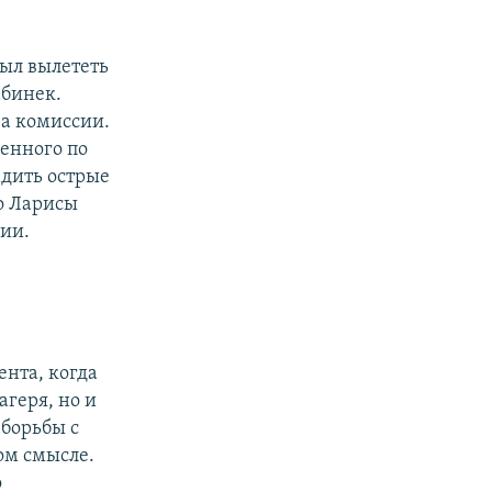
ыл вылететь
абинек.
ва комиссии.
енного по
адить острые
о Ларисы
рии.
ента, когда
геря, но и
 борьбы с
ом смысле.
о