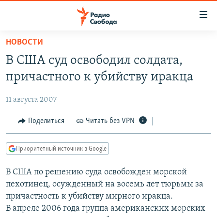
Ссылки
для
упрощенного
НОВОСТИ
ПРОГРАММЫ
доступа
В США суд освободил солдата,
ПОДКАСТЫ
Вернуться
причастного к убийству иракца
к
АВТОРСКИЕ ПРОЕКТЫ
основному
11 августа 2007
ЦИТАТЫ СВОБОДЫ
содержанию
Вернутся
МНЕНИЯ
Поделиться
Читать без VPN
к
КУЛЬТУРА
главной
Приоритетный источник в Google
навигации
IDEL.РЕАЛИИ
Вернутся
В США по решению суда освобожден морской
КАВКАЗ.РЕАЛИИ
к
пехотинец, осужденный на восемь лет тюрьмы за
СЕВЕР.РЕАЛИИ
поиску
причастность к убийству мирного иракца.
В апреле 2006 года группа американских морских
СИБИРЬ.РЕАЛИИ