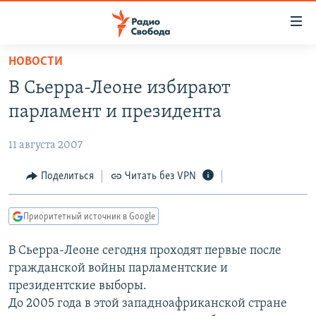
Ссылки
для
упрощенного
НОВОСТИ
ПРОГРАММЫ
доступа
В Сьерра-Леоне избирают
ПОДКАСТЫ
Вернуться
парламент и президента
к
АВТОРСКИЕ ПРОЕКТЫ
основному
11 августа 2007
ЦИТАТЫ СВОБОДЫ
содержанию
Вернутся
МНЕНИЯ
Поделиться
Читать без VPN
к
КУЛЬТУРА
главной
Приоритетный источник в Google
навигации
IDEL.РЕАЛИИ
Вернутся
В Сьерра-Леоне сегодня проходят первые после
КАВКАЗ.РЕАЛИИ
к
гражданской войны парламентские и
СЕВЕР.РЕАЛИИ
поиску
президентские выборы.
До 2005 года в этой западноафриканской стране
СИБИРЬ.РЕАЛИИ