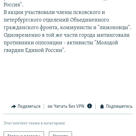
Россия".
РАСПИСАНИЕ ВЕЩАНИЯ
В акции участвовали члены псковского и
ПОДПИШИТЕСЬ НА РАССЫЛКУ
петербургского отделений Объединенного
гражданского фронта, коммунисты и "лимоновцы".
СОЦИАЛЬНЫЕ СЕТИ
Одновременно в той же части города митинговали
противники оппозиции - активисты "Молодой
гвардии Единой России".
Все сайты РСЕ/РС
Поделиться
Читать без VPN
Подпишитесь
Этот контент также в категориях