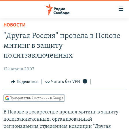
Ссылки
для
упрощенного
НОВОСТИ
ПРОГРАММЫ
доступа
"Другая Россия" провела в Пскове
ПОДКАСТЫ
Вернуться
митинг в защиту
к
АВТОРСКИЕ ПРОЕКТЫ
политзаключенных
основному
ЦИТАТЫ СВОБОДЫ
содержанию
12 августа 2007
Вернутся
МНЕНИЯ
к
Поделиться
Читать без VPN
КУЛЬТУРА
главной
навигации
IDEL.РЕАЛИИ
Приоритетный источник в Google
Вернутся
КАВКАЗ.РЕАЛИИ
к
В Пскове в воскресенье прошел митинг в защиту
СЕВЕР.РЕАЛИИ
поиску
политзаключенных, организованный
СИБИРЬ.РЕАЛИИ
региональным отделением коалиции "Другая