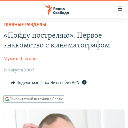
Ссылки
для
упрощенного
ГЛАВНЫЕ РАЗДЕЛЫ
ПРОГРАММЫ
доступа
«Пойду постреляю». Первое
ПОДКАСТЫ
Вернуться
знакомство с кинематографом
к
АВТОРСКИЕ ПРОЕКТЫ
основному
Мумин Шакиров
ЦИТАТЫ СВОБОДЫ
содержанию
Вернутся
13 августа 2007
МНЕНИЯ
к
КУЛЬТУРА
Поделиться
Читать без VPN
главной
навигации
IDEL.РЕАЛИИ
Вернутся
Приоритетный источник в Google
КАВКАЗ.РЕАЛИИ
к
СЕВЕР.РЕАЛИИ
поиску
СИБИРЬ.РЕАЛИИ