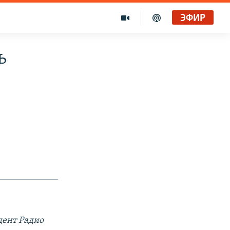
ЭФИР
ь
дент Радио