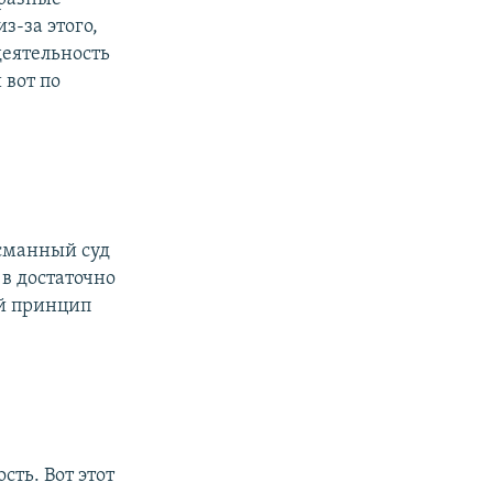
з-за этого,
деятельность
 вот по
сманный суд
 в достаточно
ый принцип
сть. Вот этот