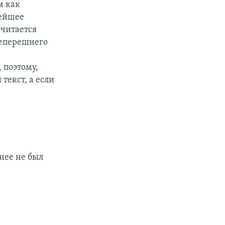
м как
лейшее
считается
теперешнего
я
 поэтому,
текст, а если
нее не был