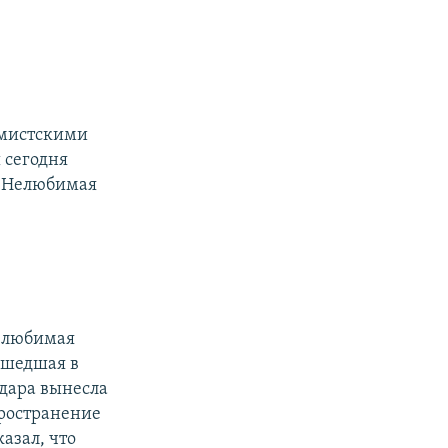
емистскими
 сегодня
 "Нелюбимая
Нелюбимая
ошедшая в
одара вынесла
пространение
азал, что