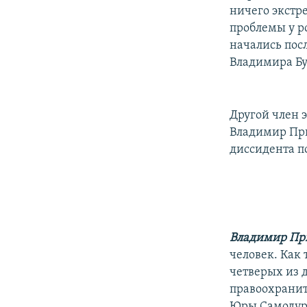
ничего экстре
проблемы у р
начались пос
Владимира Бу
Другой член 
Владимир При
диссидента п
Владимир Пр
человек. Как 
четверых из 
правоохранит
Юры Самодуро