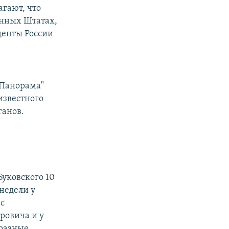
агают, что
енных Штатах,
денты России
"Панорама"
известного
ганов.
уковского 10
 недели у
 с
ровича и у
 разные