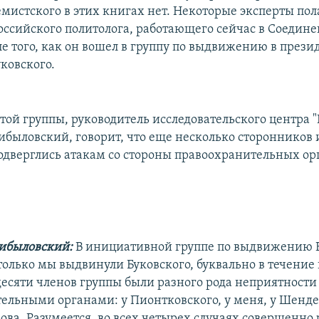
мистского в этих книгах нет. Некоторые эксперты пол
оссийского политолога, работающего сейчас в Соедин
ле того, как он вошел в группу по выдвижению в прези
ковского.
этой группы, руководитель исследовательского центра 
быловский, говорит, что еще несколько сторонников 
одверглись атакам со стороны правоохранительных ор
ибыловский:
В инициативной группе по выдвижению Б
только мы выдвинули Буковского, буквально в течение
десяти членов группы были разного рода неприятности
ельными органами: у Пионтковского, у меня, у Шенде
ва. Разумеется, во всех четырех случаях совершенно