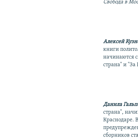
РАСПИСАНИЕ ВЕЩАНИЯ
Свобода в Мо
ПОДПИШИТЕСЬ НА РАССЫЛКУ
Алексей Кузн
книги полито
начинаются с
страна" и "За
Данила Гальп
страна", нач
Краснодаре. 
предупрежден
сборников ста