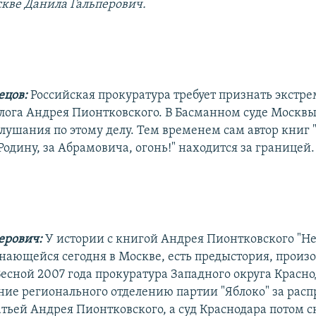
скве Данила Гальперович.
ецов:
Российская прокуратура требует признать экстр
лога Андрея Пионтковского. В Басманном суде Москвы
лушания по этому делу. Тем временем сам автор книг
 Родину, за Абрамовича, огонь!" находится за границей.
ерович:
У истории с книгой Андрея Пионтковского "
инающейся сегодня в Москве, есть предыстория, произ
Весной 2007 года прокуратура Западного округа Красн
ие регионального отделению партии "Яблоко" за рас
тьей Андрея Пионтковского, а суд Краснодара потом ск