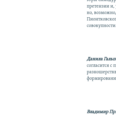
претензии и, 
но, возможно,
Пионтковского
совокупности
Данила Гальп
согласится с 
разношерстны
формирования
Владимир Пр