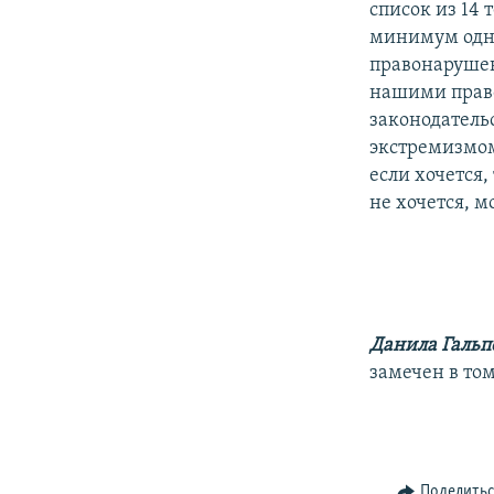
список из 14 
минимум одна
правонарушен
нашими право
законодательс
экстремизмом
если хочется,
не хочется, 
Данила Гальп
замечен в том
Поделить