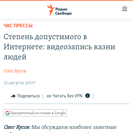
Ссылки
для
упрощенного
ЧАС ПРЕССЫ
ПРОГРАММЫ
доступа
Степень допустимого в
ПОДКАСТЫ
Вернуться
Интернете: видеозапись казни
к
АВТОРСКИЕ ПРОЕКТЫ
людей
основному
ЦИТАТЫ СВОБОДЫ
содержанию
Олег Кусов
Вернутся
МНЕНИЯ
к
15 августа 2007
КУЛЬТУРА
главной
навигации
IDEL.РЕАЛИИ
Поделиться
Читать без VPN
Вернутся
КАВКАЗ.РЕАЛИИ
к
Приоритетный источник в Google
СЕВЕР.РЕАЛИИ
поиску
Олег Кусов:
Мы обсуждаем наиболее заметные
СИБИРЬ.РЕАЛИИ