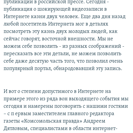
публикации в российской прессе. Сегодня -
РАСПИСАНИЕ ВЕЩАНИЯ
публикация о шокирующей видеозаписи в
ПОДПИШИТЕСЬ НА РАССЫЛКУ
Интернете казни двух человек. Еще два дня назад
любой посетитель Интернета мог в деталях
посмотреть эту казнь двух молодых людей, как
СОЦИАЛЬНЫЕ СЕТИ
сейчас говорят, восточной внешности. Мы не
можем себе позволить - из разных соображений -
пересказать все эти детали, не можем позволить
себе даже десятую часть того, что позволил очень
популярный портал, обнародовавший эту запись.
Все сайты РСЕ/РС
И вот о степени допустимого в Интернете на
примере этого из ряда вон выходящего события мы
сегодня и намерены поговорить с нашими гостями
– с п ервым заместителем главного редактора
газеты «Комсомольская правда» Андреем
Дятловым, специалистами в области интернет-