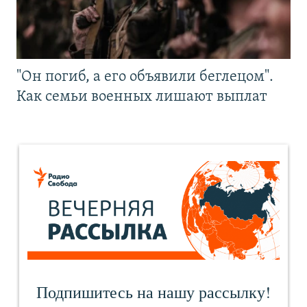
"Он погиб, а его объявили беглецом".
Как семьи военных лишают выплат