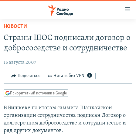
Ссылки
для
упрощенного
НОВОСТИ
ПРОГРАММЫ
доступа
Страны ШОС подписали договор о
ПОДКАСТЫ
Вернуться
добрососедстве и сотрудничестве
к
АВТОРСКИЕ ПРОЕКТЫ
основному
16 августа 2007
ЦИТАТЫ СВОБОДЫ
содержанию
Вернутся
МНЕНИЯ
Поделиться
Читать без VPN
к
КУЛЬТУРА
главной
Приоритетный источник в Google
навигации
IDEL.РЕАЛИИ
Вернутся
В Бишкеке по итогам саммита Шанхайской
КАВКАЗ.РЕАЛИИ
к
организации сотрудничества подписан Договор о
СЕВЕР.РЕАЛИИ
поиску
долгосрочном добрососедстве и сотрудничестве и
ряд других документов.
СИБИРЬ.РЕАЛИИ