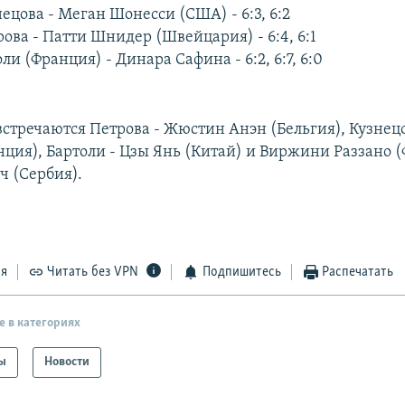
ецова - Меган Шонесси (США) - 6:3, 6:2
ова - Патти Шнидер (Швейцария) - 6:4, 6:1
и (Франция) - Динара Сафина - 6:2, 6:7, 6:0
встречаются Петрова - Жюстин Анэн (Бельгия), Кузнецо
нция), Бартоли - Цзы Янь (Китай) и Виржини Раззано (
ч (Сербия).
ся
Читать без VPN
Подпишитесь
Распечатать
е в категориях
ы
Новости