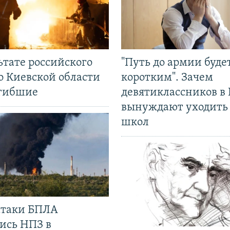
ьтате российского
"Путь до армии буде
о Киевской области
коротким". Зачем
огибшие
девятиклассников в 
вынуждают уходить
школ
 атаки БПЛА
ись НПЗ в