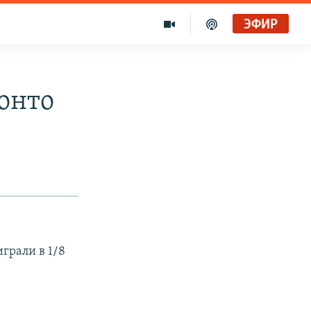
ЭФИР
онто
грали в 1/8