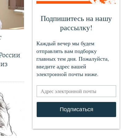
т
России
 из