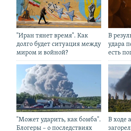
"Иран тянет время". Как
В резул
долго будет ситуация между
удара п
миром и войной?
есть п
"Может ударить, как бомба".
В ходе
Блогеры – о последствиях
загорел