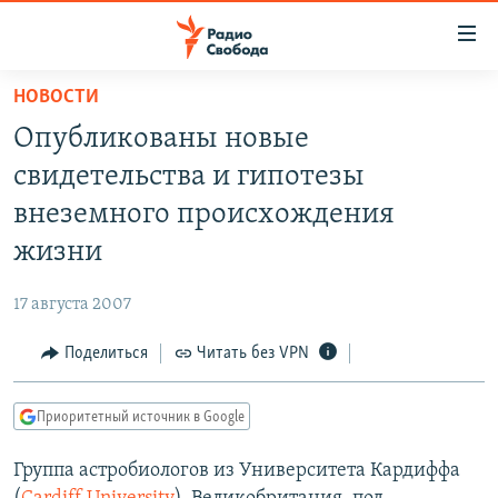
Ссылки
для
упрощенного
НОВОСТИ
ПРОГРАММЫ
доступа
Опубликованы новые
ПОДКАСТЫ
Вернуться
свидетельства и гипотезы
к
АВТОРСКИЕ ПРОЕКТЫ
внеземного происхождения
основному
ЦИТАТЫ СВОБОДЫ
содержанию
жизни
Вернутся
МНЕНИЯ
к
17 августа 2007
КУЛЬТУРА
главной
Поделиться
Читать без VPN
навигации
IDEL.РЕАЛИИ
Вернутся
КАВКАЗ.РЕАЛИИ
к
Приоритетный источник в Google
СЕВЕР.РЕАЛИИ
поиску
Группа астробиологов из Университета Кардиффа
СИБИРЬ.РЕАЛИИ