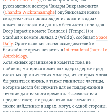
(
Cardiff University
), Великобритания, под
РАСПИСАНИЕ ВЕЩАНИЯ
руководством доктора Чандры Викрамасингха
(
Chandra Wickramasinghe
) опубликовали новые
ПОДПИШИТЕСЬ НА РАССЫЛКУ
свидетельства происхождения жизни в ядрах
комет на основании данных беспилотных зондов
СОЦИАЛЬНЫЕ СЕТИ
Deep Impact к комете Темпеля 1 (Tempel 1) и
Stardust к комете Вильда 2 (Wild 2), сообщает
Space
Daily
. Оригинальная статья исследователей в
ближайшее время появится в
International Journal of
Astrobiology
.
Все сайты РСЕ/РС
Хотя живых организмов в кометах пока не
найдено, материал кометных ядер содержит ряд
сложных органических молекул, из которых могла
бы развиться жизнь, а также глинистые частицы,
которые могли бы служить для её поддержания в
течение длительного времени. Исследователи
предполагают, что радиоактивные элементы,
также найденные в ядрах, могут, с одной стороны,