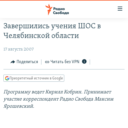
Ссылки
для
упрощенного
Завершились учения ШОС в
ПРОГРАММЫ
доступа
Челябинской области
ПОДКАСТЫ
Вернуться
к
17 августа 2007
АВТОРСКИЕ ПРОЕКТЫ
основному
ЦИТАТЫ СВОБОДЫ
Поделиться
Читать без VPN
содержанию
Вернутся
МНЕНИЯ
к
Приоритетный источник в Google
КУЛЬТУРА
главной
Программу ведет Кирилл Кобрин. Принимает
навигации
IDEL.РЕАЛИИ
участие корреспондент Радио Свобода Максим
Вернутся
КАВКАЗ.РЕАЛИИ
Ярошевский.
к
СЕВЕР.РЕАЛИИ
поиску
СИБИРЬ.РЕАЛИИ