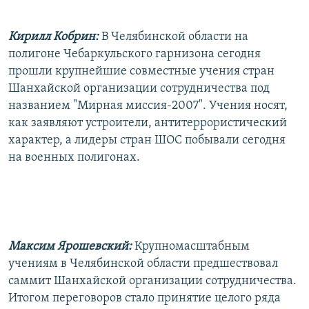
РАСПИСАНИЕ ВЕЩАНИЯ
Кирилл Кобрин:
В Челябинской области на
ПОДПИШИТЕСЬ НА РАССЫЛКУ
полигоне Чебаркульского гарнизона сегодня
прошли крупнейшие совместные учения стран
СОЦИАЛЬНЫЕ СЕТИ
Шанхайской организации сотрудничества под
названием "Мирная миссия-2007". Учения носят,
как заявляют устроители, антитеррористический
характер, а лидеры стран ШОС побывали сегодня
на военных полигонах.
Все сайты РСЕ/РС
Максим Ярошевский:
Крупномасштабным
учениям в Челябинской области предшествовал
саммит Шанхайской организации сотрудничества.
Итогом переговоров стало принятие целого ряда