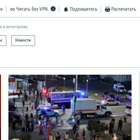
ся
Читать без VPN
Подпишитесь
Распечатать
е в категориях
ы
Новости