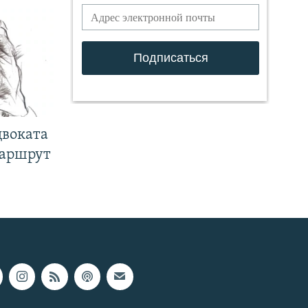
двоката
маршрут