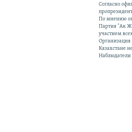
РАСПИСАНИЕ ВЕЩАНИЯ
Согласно офи
ПОДПИШИТЕСЬ НА РАССЫЛКУ
пропрезидент
По мнению оп
Партия "Ак Жо
участием все
Организация п
Казахстане н
Наблюдатели 