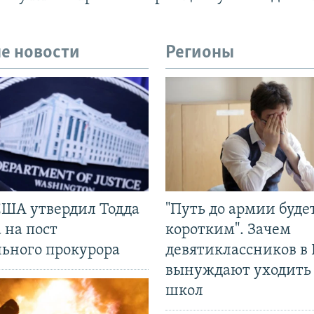
е новости
Регионы
США утвердил Тодда
"Путь до армии буде
 на пост
коротким". Зачем
льного прокурора
девятиклассников в 
вынуждают уходить
школ