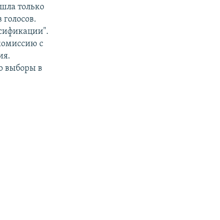
шла только
 голосов.
сификации".
 комиссию с
ия.
о выборы в