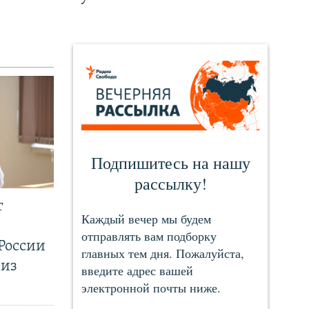
т
России
 из