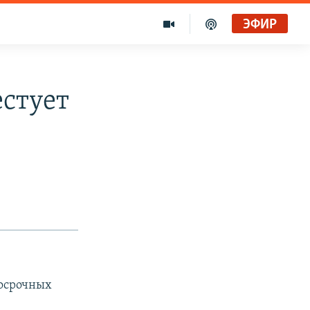
ЭФИР
естует
досрочных