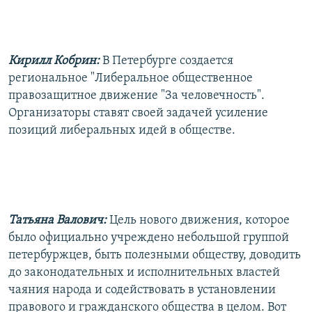
РАСПИСАНИЕ ВЕЩАНИЯ
ПОДПИШИТЕСЬ НА РАССЫЛКУ
Кирилл Кобрин:
В Петербурге создается
СОЦИАЛЬНЫЕ СЕТИ
региональное "Либеральное общественное
правозащитное движение "За человечность".
Организаторы ставят своей задачей усиление
позиций либеральных идей в обществе.
Все сайты РСЕ/РС
Татьяна Валович:
Цель нового движения, которое
было официально учреждено небольшой группой
петербуржцев, быть полезными обществу, доводить
до законодательных и исполнительных властей
чаяния народа и содействовать в установлении
правового и гражданского общества в целом. Вот