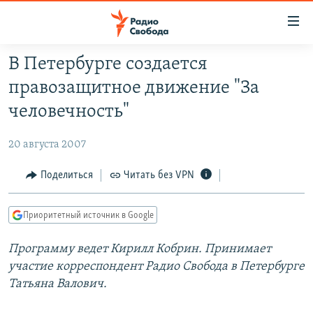
Ссылки
для
упрощенного
В Петербурге создается
ПРОГРАММЫ
доступа
правозащитное движение "За
ПОДКАСТЫ
Вернуться
человечность"
к
АВТОРСКИЕ ПРОЕКТЫ
основному
20 августа 2007
ЦИТАТЫ СВОБОДЫ
содержанию
Вернутся
МНЕНИЯ
Поделиться
Читать без VPN
к
КУЛЬТУРА
главной
Приоритетный источник в Google
навигации
IDEL.РЕАЛИИ
Вернутся
Программу ведет Кирилл Кобрин. Принимает
КАВКАЗ.РЕАЛИИ
к
участие корреспондент Радио Свобода в Петербурге
СЕВЕР.РЕАЛИИ
поиску
Татьяна Валович.
СИБИРЬ.РЕАЛИИ