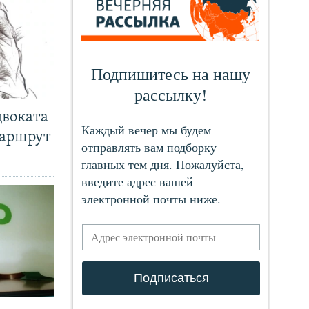
двоката
маршрут