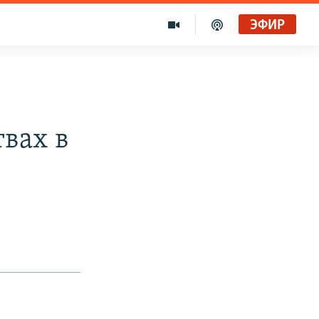
ЭФИР
твах в