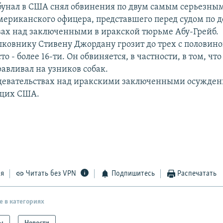
унал в США снял обвинения по двум самым серьезным
ериканского офицера, представшего перед судом по д
вах над заключенными в иракской тюрьме Абу-Грейб.
лковнику Стивену Джордану грозит до трех с половино
о - более 16-ти. Он обвиняется, в частности, в том, что
авливал на узников собак.
здевательствах над иракскими заключенными осужден
щих США.
ся
Читать без VPN
Подпишитесь
Распечатать
е в категориях