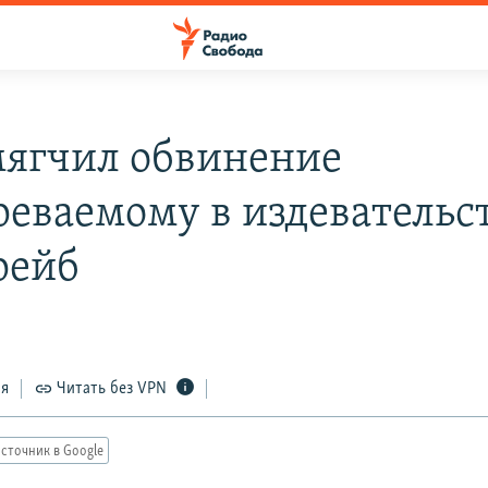
мягчил обвинение
реваемому в издевательс
рейб
ся
Читать без VPN
сточник в Google