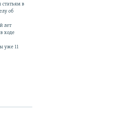
 статьям в
елу об
й лет
 в ходе
ы уже 11