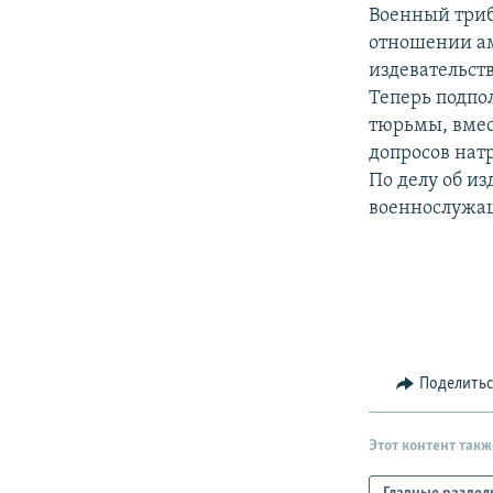
РАСПИСАНИЕ ВЕЩАНИЯ
Военный триб
ПОДПИШИТЕСЬ НА РАССЫЛКУ
отношении ам
издевательст
Теперь подпо
тюрьмы, вмест
допросов натр
По делу об и
военнослужа
Поделить
Этот контент такж