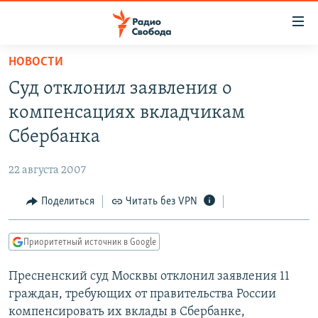
Ссылки
для
упрощенного
НОВОСТИ
ПРОГРАММЫ
доступа
Суд отклонил заявления о
ПОДКАСТЫ
Вернуться
компенсациях вкладчикам
к
АВТОРСКИЕ ПРОЕКТЫ
Сбербанка
основному
ЦИТАТЫ СВОБОДЫ
содержанию
22 августа 2007
Вернутся
МНЕНИЯ
к
Поделиться
Читать без VPN
КУЛЬТУРА
главной
навигации
IDEL.РЕАЛИИ
Приоритетный источник в Google
Вернутся
КАВКАЗ.РЕАЛИИ
к
Пресненский суд Москвы отклонил заявления 11
СЕВЕР.РЕАЛИИ
поиску
граждан, требующих от правительства России
СИБИРЬ.РЕАЛИИ
компенсировать их вклады в Сбербанке,