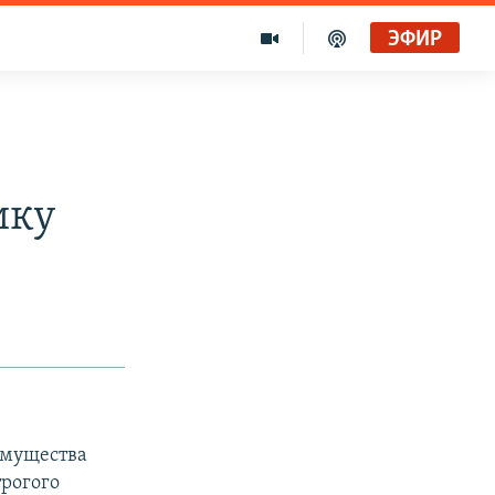
ЭФИР
ику
имущества
рогого