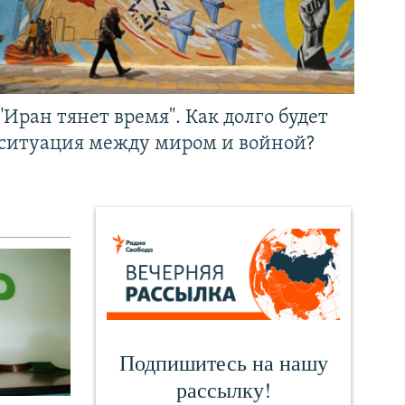
"Иран тянет время". Как долго будет
ситуация между миром и войной?