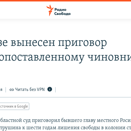
зе вынесен приговор
опоставленному чиновн
ся
Читать без VPN
сточник в Google
бластной суд приговорил бывшего главу местного Рос
трушина к шести годам лишения свободы в колонии ст