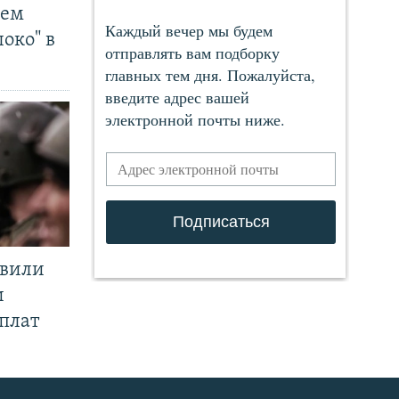
чем
око" в
явили
и
плат