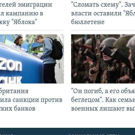
ятелей эмиграции
"Сломать схему". За
ил кампанию в
власти оставили "Ябл
жку "Яблока"
бюллетене
британия
"Он погиб, а его объ
ила санкции против
беглецом". Как семь
ских банков
военных лишают вы