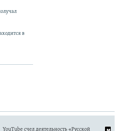
получал
аходится в