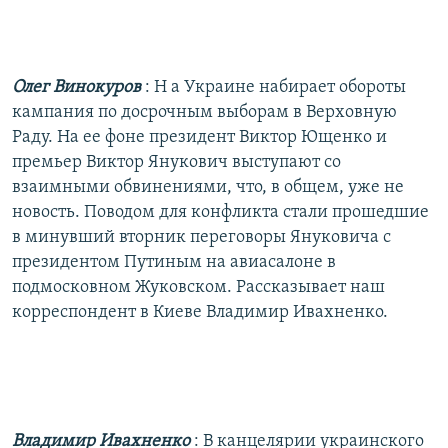
РАСПИСАНИЕ ВЕЩАНИЯ
ПОДПИШИТЕСЬ НА РАССЫЛКУ
Олег Винокуров
: Н а Украине набирает обороты
СОЦИАЛЬНЫЕ СЕТИ
кампания по досрочным выборам в Верховную
Раду. На ее фоне президент Виктор Ющенко и
премьер Виктор Янукович выступают со
взаимными обвинениями, что, в общем, уже не
новость. Поводом для конфликта стали прошедшие
в минувший вторник переговоры Януковича с
Все сайты РСЕ/РС
президентом Путиным на авиасалоне в
подмосковном Жуковском. Рассказывает наш
корреспондент в Киеве Владимир Ивахненко.
Владимир Ивахненко
: В канцелярии украинского