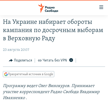
Ссылки
для
упрощенного
На Украине набирает обороты
ПРОГРАММЫ
доступа
кампания по досрочным выборам
ПОДКАСТЫ
Вернуться
в Верховную Раду
к
АВТОРСКИЕ ПРОЕКТЫ
основному
23 августа 2007
ЦИТАТЫ СВОБОДЫ
содержанию
Вернутся
МНЕНИЯ
Поделиться
Читать без VPN
к
КУЛЬТУРА
главной
Приоритетный источник в Google
навигации
IDEL.РЕАЛИИ
Вернутся
Программу ведет
Олег Винокуров. Принимает
КАВКАЗ.РЕАЛИИ
к
участие корреспондент Радио Свобода Владимир
СЕВЕР.РЕАЛИИ
поиску
Ивахненко
.
СИБИРЬ.РЕАЛИИ