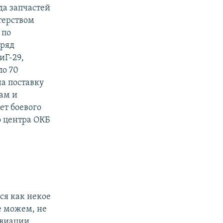
да запчастей
терством
 по
 ряд
иГ-29,
ло 70
а поставку
там и
ет боевого
о центра ОКБ
ся как некое
е можем, не
авиации.