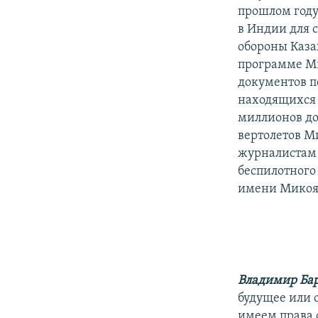
прошлом году
в Индии для 
обороны Каза
программе Ми
документов п
находящихся 
миллионов до
вертолетов Ми
журналистам 
беспилотного
имени Микоян
Владимир Ба
будущее или 
имеем права о