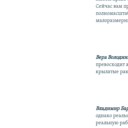
Сейчас вам п
полномасштаб
малоразмерны
Вера Володин
превосходит а
крылатые рак
Владимир Ба
однако реаль
реальную раб