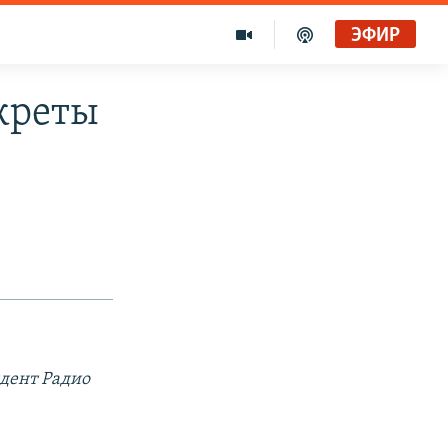
ЭФИР
креты
дент Радио