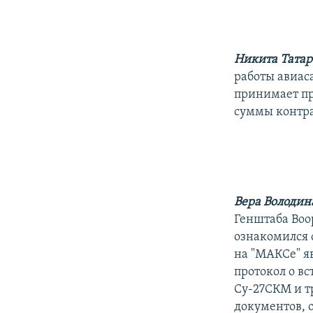
РАСПИСАНИЕ ВЕЩАНИЯ
ПОДПИШИТЕСЬ НА РАССЫЛКУ
Никита Тата
работы авиас
принимает пр
суммы контра
Вера Володин
Генштаба Воо
ознакомился 
на "МАКСе" яв
протокол о вс
Су-27СКМ и т
документов, 