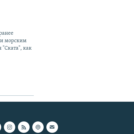
аранее
 и морским
"Ската", как