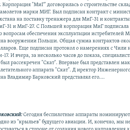
. Корпорация "МиГ" договорилась о строительстве скла
самолетов марки МИГ. Был подписан контракт с минис
хстана на поставку тренажера для МиГ-31 и контракты
Г-31 и МиГ-27. С Польшей корпорация МиГ подписала
о вопросам обеспечения эксплуатации истребителей М
на вооружении Польши. Общая сумма контрактов око
лларов. Еще подписан протокол о намерениях с Чили н
-17. И вчера, за несколько часов до показа, специалис
был рассекречен "Скат". Впервые был представлен мак
 летательного аппарата "Скат". Д иректор Инженерног
а Владимир Барковский представлял его....
рковский:
Сегодня беспилотные аппараты номинируют
одно из "крыльев" будущего авиации. И, конечно, мы н
ставаться в стороне от создания нового направления 