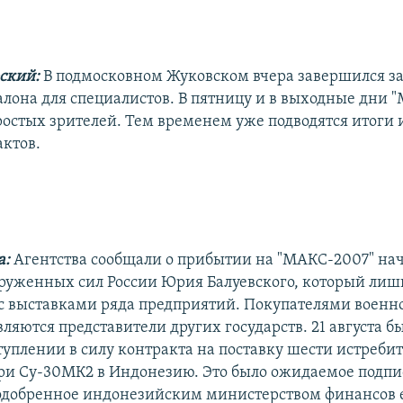
рский:
В подмосковном Жуковском вчера завершился з
алона для специалистов. В пятницу и в выходные дни 
остых зрителей. Тем временем уже подводятся итоги 
ктов.
а:
Агентства сообщали о прибытии на "МАКС-2007" на
руженных сил России Юрия Балуевского, который лиш
с выставками ряда предприятий. Покупателями военн
ляются представители других государств. 21 августа б
туплении в силу контракта на поставку шести истребит
ри Су-30МК2 в Индонезию. Это было ожидаемое подп
одобренное индонезийским министерством финансов 