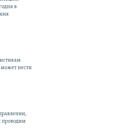
годня в
ения
.
ристикам
н может нести
правлении,
я проводим