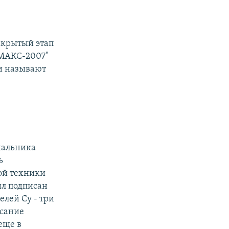
акрытый этап
"МАКС-2007"
и называют
чальника
ь
ой техники
ыл подписан
елей Су - три
исание
еще в