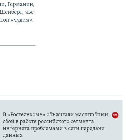
ии, Германии,
 Шенберг, чье
птон «чудом».