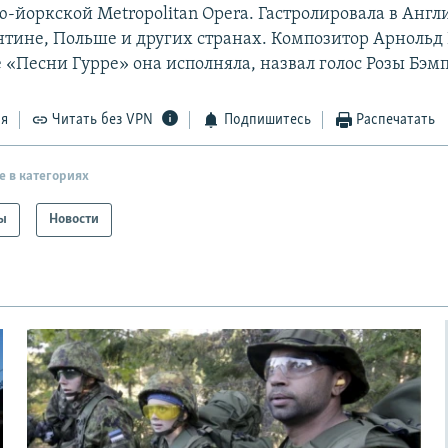
ю-йоркской Metropolitan Opera. Гастролировала в Англ
нтине, Польше и других странах. Композитор Арнольд
 «Песни Гурре» она исполняла, назвал голос Розы Бэм
ся
Читать без VPN
Подпишитесь
Распечатать
е в категориях
ы
Новости