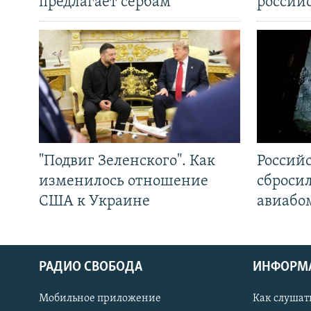
предлагает сербам
россий
"Подвиг Зеленского". Как
Россий
изменилось отношение
сброси
США к Украине
авиабо
РАДИО СВОБОДА
ИНФОРМ
Мобильное приложение
Как слушат
СОЦИАЛЬНЫЕ СЕТИ