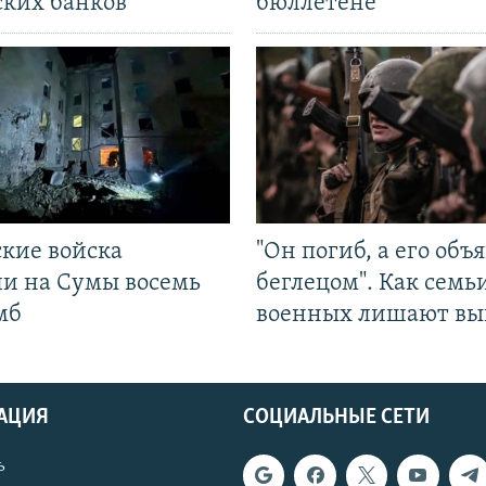
ских банков
бюллетене
ские войска
"Он погиб, а его объ
ли на Сумы восемь
беглецом". Как семь
мб
военных лишают вы
АЦИЯ
СОЦИАЛЬНЫЕ СЕТИ
ь