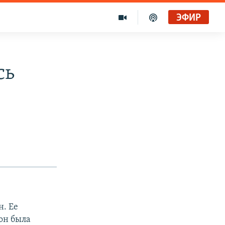
ЭФИР
сь
н. Ее
тон была