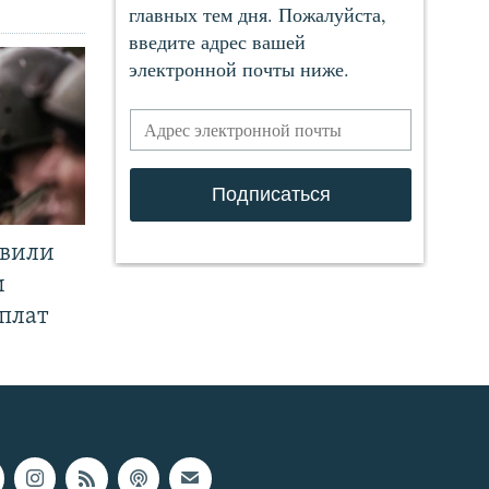
явили
и
плат