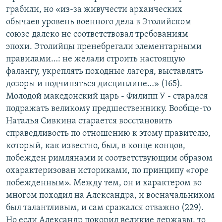
грабили, но «из-за живучести архаических
обычаев уровень военного дела в Этолийском
союзе далеко не соответствовал требованиям
эпохи. Этолийцы пренебрегали элементарными
правилами…: не желали строить настоящую
фалангу, укреплять походные лагеря, выставлять
дозоры и подчиняться дисциплине…» (165).
Молодой македонский царь - Филипп У - старался
подражать великому предшественнику. Вообще-то
Наталья Сивкина старается восстановить
справедливость по отношению к этому правителю,
который, как известно, был, в конце концов,
побежден римлянами и соответствующим образом
охарактеризован историками, по принципу «горе
побежденным». Между тем, он и характером во
многом походил на Александра, и военачальником
был талантливым, и сам сражался отважно (229).
Но если Александр покорил великие державы, то