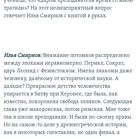
ученица, что «даром преподаватели время со мною
тратили»? На этот нелицеприятный вопрос
отвечает Илья Смирнов с книгой в руках.
Илья Смирнов:
Внимание потомков распределено
между эпохами неравномерно. Перикл, Сократ,
царь Леонид с Фемистоклом. Имена знакомы даже
человеку, далёкому от исторической науки. А
дальше? Прекрасное детство человечества
упирается в битву при Херонее, где была, как
известно, похоронена свобода эллинов. Следующая
глава уже македонская, потом римская. Мне тоже
так в школе преподавали. И были по-своему правы.
Но на самом-то деле у древнегреческой истории,
как в некоторых спектаклях, не один финал, а