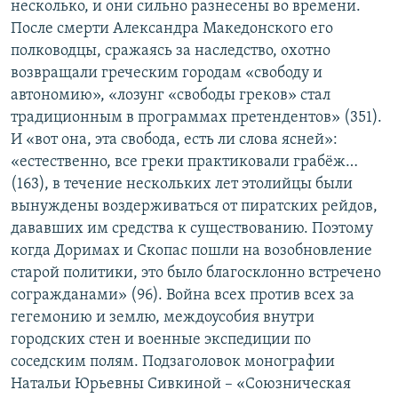
несколько, и они сильно разнесены во времени.
После смерти Александра Македонского его
полководцы, сражаясь за наследство, охотно
возвращали греческим городам «свободу и
автономию», «лозунг «свободы греков» стал
традиционным в программах претендентов» (351).
И «вот она, эта свобода, есть ли слова ясней»:
«естественно, все греки практиковали грабёж…
(163), в течение нескольких лет этолийцы были
вынуждены воздерживаться от пиратских рейдов,
дававших им средства к существованию. Поэтому
когда Доримах и Скопас пошли на возобновление
старой политики, это было благосклонно встречено
согражданами» (96). Война всех против всех за
гегемонию и землю, междоусобия внутри
городских стен и военные экспедиции по
соседским полям. Подзаголовок монографии
Натальи Юрьевны Сивкиной – «Союзническая