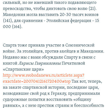
сильный, но не имевший такого подавляющего
превосходства, чтобы диктовать свою волю (21).
Македония могла выставить 20-30 тысяч воинов
(141), для сравнения - Этолийская федерация – 15
000 (164).
Спарта тоже приняла участие в Союзнической
войне. За этолийцев, против ахейцев и Македонии.
Недавно мы с вами обсуждали Спарту в связи с
книгой
Ларисы Гаврииловны
Печатновой
«Спартанские цари»
http://www.svobodanews.ru/articlete.aspx?
exactdate=20070412161720400#top
Так вот, теперь,
на закате спартанской истории, последние цари,
возводившие свой род к Гераклу, предпринимали
судорожные попытки восстановить «общину
равных», а с нею престиж страны и боеспособность