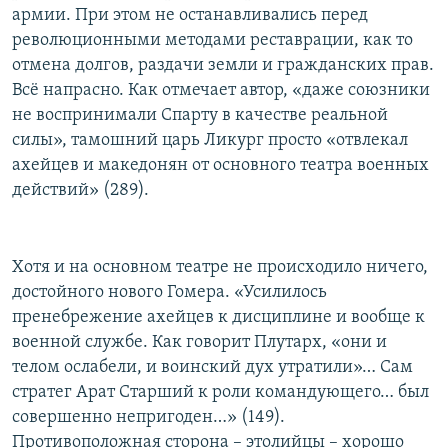
армии. При этом не останавливались перед
революционными методами реставрации, как то
отмена долгов, раздачи земли и гражданских прав.
Всё напрасно. Как отмечает автор, «даже союзники
не воспринимали Спарту в качестве реальной
силы», тамошний царь Ликург просто «отвлекал
ахейцев и македонян от основного театра военных
действий» (289).
Хотя и на основном театре не происходило ничего,
достойного нового Гомера. «Усилилось
пренебрежение ахейцев к дисциплине и вообще к
военной службе. Как говорит Плутарх, «они и
телом ослабели, и воинский дух утратили»… Сам
стратег Арат Старший к роли командующего… был
совершенно непригоден…» (149).
Противоположная сторона – этолийцы – хорошо