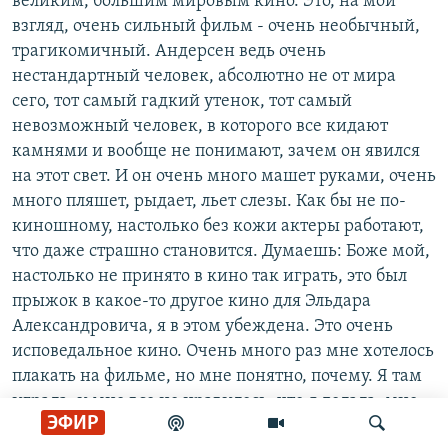
великим, большим мировым кино. Это, на мой
взгляд, очень сильный фильм - очень необычный,
трагикомичный. Андерсен ведь очень
нестандартный человек, абсолютно не от мира
сего, тот самый гадкий утенок, тот самый
невозможный человек, в которого все кидают
камнями и вообще не понимают, зачем он явился
на этот свет. И он очень много машет руками, очень
много пляшет, рыдает, льет слезы. Как бы не по-
киношному, настолько без кожи актеры работают,
что даже страшно становится. Думаешь: Боже мой,
настолько не принято в кино так играть, это был
прыжок в какое-то другое кино для Эльдара
Александровича, я в этом убеждена. Это очень
исповедальное кино. Очень много раз мне хотелось
плакать на фильме, но мне понятно, почему. Я там
играла, и мне все не нравилось, что я делала, мне
ЭФИР
хотелось плакать, как всегда, это естественно. Но я