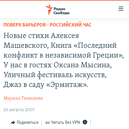
Ссылки
для
упрощенного
ПОВЕРХ БАРЬЕРОВ - РОССИЙСКИЙ ЧАС
ПРОГРАММЫ
доступа
Новые стихи Алексея
ПОДКАСТЫ
Вернуться
Машевского, Книга «Последний
к
АВТОРСКИЕ ПРОЕКТЫ
конфликт в независимой Греции»,
основному
ЦИТАТЫ СВОБОДЫ
содержанию
У нас в гостях Оксана Мысина,
Вернутся
МНЕНИЯ
Уличный фестиваль искусств,
к
КУЛЬТУРА
Джаз в саду «Эрмитаж».
главной
навигации
IDEL.РЕАЛИИ
Марина Тимашева
Вернутся
КАВКАЗ.РЕАЛИИ
к
23 августа 2007
СЕВЕР.РЕАЛИИ
поиску
Поделиться
Читать без VPN
СИБИРЬ.РЕАЛИИ