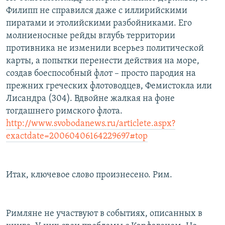
Филипп не справился даже с иллирийскими
пиратами и этолийскими разбойниками. Его
молниеносные рейды вглубь территории
противника не изменили всерьез политической
карты, а попытки перенести действия на море,
создав боеспособный флот – просто пародия на
прежних греческих флотоводцев, Фемистокла или
Лисандра (304). Вдвойне жалкая на фоне
тогдашнего римского флота.
http://www.svobodanews.ru/articlete.aspx?
exactdate=20060406164229697#top
Итак, ключевое слово произнесено. Рим.
Римляне не участвуют в событиях, описанных в