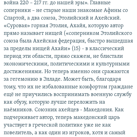
война 220 – 217 гг. до нашей эры». Главные
соперники – не старые наши знакомые Афины со
Спартой, а два союза, Этолийский и Ахейский.
«Суровая» горная Этолия, Ахайя, которую автор
прямо называет нищей («соперником Этолийского
союза была Ахейская федерация, быстро вышедшая
за пределы нищей Ахайи» (15) - в классический
период эти области, прямо скажем, не блистали
экономическими, политическими и культурными
достижениями. Но теперь именно они сражаются
за гегемонию в Элладе. Может быть, благодаря
тому, что их не избалованные комфортом граждане
ещё не приучились воспринимать военную службу
как обузу, которую лучше переложить на
наёмников. Союзник ахейцев - Македония. Как
подчеркивает автор, теперь македонский царь
участвует в греческой политике уже не как
повелитель, а как один из игроков, хотя и самый