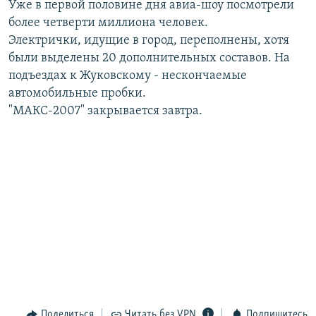
Уже в первой половине дня авиа-шоу посмотрели
РАСПИСАНИЕ ВЕЩАНИЯ
более четверти миллиона человек.
ПОДПИШИТЕСЬ НА РАССЫЛКУ
Электрички, идущие в город, переполнены, хотя
были выделены 20 дополнительных составов. На
подъездах к Жуковскому - нескончаемые
СОЦИАЛЬНЫЕ СЕТИ
автомобильные пробки.
"МАКС-2007" закрывается завтра.
Все сайты РСЕ/РС
Поделиться
Читать без VPN
Подпишитесь