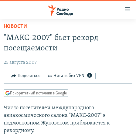
Ссылки
для
упрощенного
НОВОСТИ
ПРОГРАММЫ
доступа
"МАКС-2007" бьет рекорд
ПОДКАСТЫ
Вернуться
посещаемости
к
АВТОРСКИЕ ПРОЕКТЫ
основному
25 августа 2007
ЦИТАТЫ СВОБОДЫ
содержанию
Вернутся
МНЕНИЯ
Поделиться
Читать без VPN
к
КУЛЬТУРА
главной
Приоритетный источник в Google
навигации
IDEL.РЕАЛИИ
Вернутся
Число посетителей международного
КАВКАЗ.РЕАЛИИ
к
авиакосмического салона "МАКС-2007" в
СЕВЕР.РЕАЛИИ
поиску
подмосковном Жуковском приближается к
рекордному.
СИБИРЬ.РЕАЛИИ