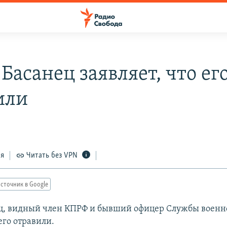
Басанец заявляет, что ег
или
ся
Читать без VPN
сточник в Google
ц, видный член КПРФ и бывший офицер Службы военн
 его отравили.