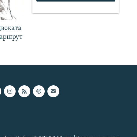
двоката
маршрут