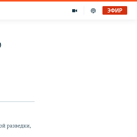
ЭФИР
о
ой разведки,