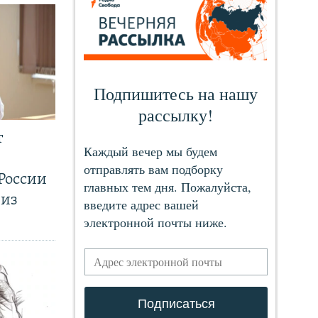
т
России
 из