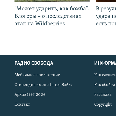
"Может ударить, как бомба".
В резул
Блогеры – о последствиях
удара п
атак на Wildberries
есть п
РАДИО СВОБОДА
ИНФОРМ
Мобильное приложение
Как слушат
СОЦИАЛЬНЫЕ СЕТИ
Стипендия имени Петра Вайля
Как обойти
Архив 1997-2006
Рассылка
Контакт
Copyright
Все сайты РСЕ/РС