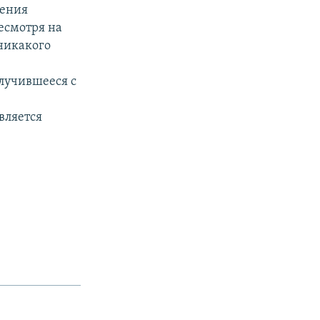
ления
Несмотря на
 никакого
случившееся с
вляется