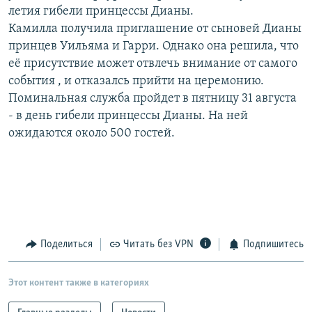
летия гибели принцессы Дианы.
РАСПИСАНИЕ ВЕЩАНИЯ
Камилла получила приглашение от сыновей Дианы
ПОДПИШИТЕСЬ НА РАССЫЛКУ
принцев Уильяма и Гарри. Однако она решила, что
её присутствие может отвлечь внимание от самого
СОЦИАЛЬНЫЕ СЕТИ
события , и отказалсь прийти на церемонию.
Поминальная служба пройдет в пятницу 31 августа
- в день гибели принцессы Дианы. На ней
ожидаются около 500 гостей.
Все сайты РСЕ/РС
Поделиться
Читать без VPN
Подпишитесь
Этот контент также в категориях