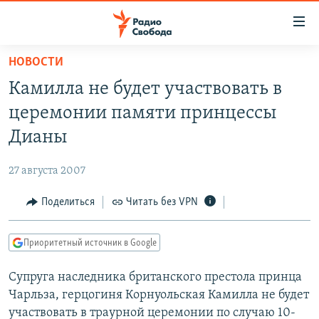
Ссылки
для
упрощенного
НОВОСТИ
ПРОГРАММЫ
доступа
Камилла не будет участвовать в
ПОДКАСТЫ
Вернуться
церемонии памяти принцессы
к
АВТОРСКИЕ ПРОЕКТЫ
Дианы
основному
ЦИТАТЫ СВОБОДЫ
содержанию
27 августа 2007
Вернутся
МНЕНИЯ
к
Поделиться
Читать без VPN
КУЛЬТУРА
главной
навигации
IDEL.РЕАЛИИ
Приоритетный источник в Google
Вернутся
КАВКАЗ.РЕАЛИИ
к
Супруга наследника британского престола принца
СЕВЕР.РЕАЛИИ
поиску
Чарльза, герцогиня Корнуольская Камилла не будет
СИБИРЬ.РЕАЛИИ
участвовать в траурной церемонии по случаю 10-