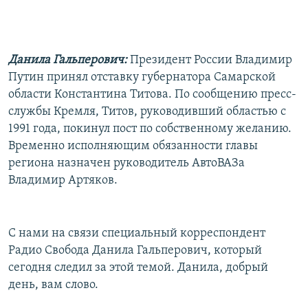
РАСПИСАНИЕ ВЕЩАНИЯ
ПОДПИШИТЕСЬ НА РАССЫЛКУ
Данила Гальперович:
Президент России Владимир
СОЦИАЛЬНЫЕ СЕТИ
Путин принял отставку губернатора Самарской
области Константина Титова. По сообщению пресс-
службы Кремля, Титов, руководивший областью с
1991 года, покинул пост по собственному желанию.
Временно исполняющим обязанности главы
региона назначен руководитель АвтоВАЗа
Все сайты РСЕ/РС
Владимир Артяков.
С нами на связи специальный корреспондент
Радио Свобода Данила Гальперович, который
сегодня следил за этой темой. Данила, добрый
день, вам слово.