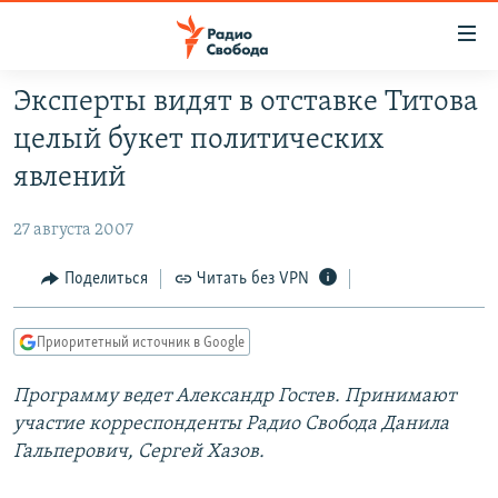
Ссылки
для
упрощенного
Эксперты видят в отставке Титова
ПРОГРАММЫ
доступа
целый букет политических
ПОДКАСТЫ
Вернуться
явлений
к
АВТОРСКИЕ ПРОЕКТЫ
основному
27 августа 2007
ЦИТАТЫ СВОБОДЫ
содержанию
Вернутся
МНЕНИЯ
Поделиться
Читать без VPN
к
КУЛЬТУРА
главной
Приоритетный источник в Google
навигации
IDEL.РЕАЛИИ
Вернутся
Программу ведет Александр Гостев. Принимают
КАВКАЗ.РЕАЛИИ
к
участие корреспонденты Радио Свобода Данила
СЕВЕР.РЕАЛИИ
поиску
Гальперович, Сергей Хазов.
СИБИРЬ.РЕАЛИИ