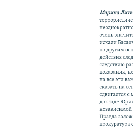
Марина Литв
террористичес
неоднократно
очень значит
искали Басаев
по другим осн
действия сле
следствию ра
показания, но
на все эти в
сказать на се
сдвигается с 
докладе Юрий
независимой 
Правда залож
прокуратура о