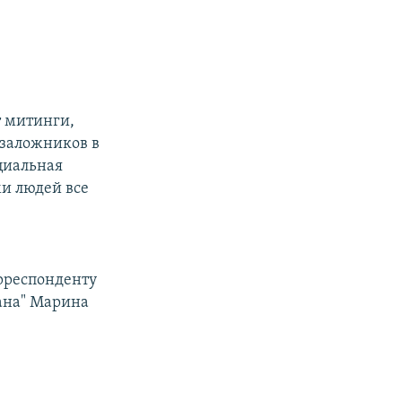
т митинги,
 заложников в
циальная
ми людей все
орреспонденту
лана" Марина