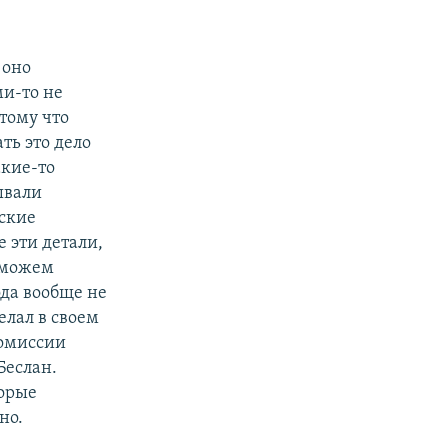
 оно
ми-то не
тому что
ть это дело
акие-то
ывали
ьские
 эти детали,
 можем
ода вообще не
елал в своем
комиссии
Беслан.
торые
но.