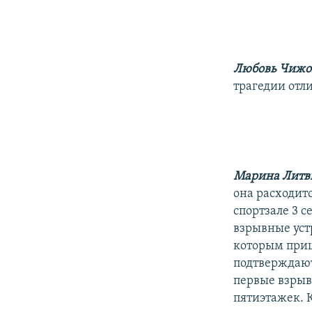
Любовь Чижо
трагедии отл
Марина Литв
она расходитс
спортзале 3 с
взрывные уст
которым приш
подтверждают
первые взрыв
пятиэтажек. 