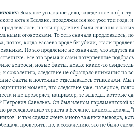
инович:
Большое уголовное дело, заведенное по факту
кого акта в Беслане, продолжается вот уже три года, и
 продлевалось, но эти продления были связаны с каки
ельными оговорками. То есть сначала продлевалось, по
а, потом, когда Басаева вроде бы убили, стали продлева
ованиям. Но это продление не означало, что ведутся к
дственные. Все это время и сами потерпевшие подбрас
зные вопросы, новые факты, новые какие-то свидетел
, к сожалению, следствие не обращало внимания на все
ажные факты и постоянно отделывалось отписками. Мы
годняшний момент, что следствие уже, наверное, полг
места и не проверяет, например, те выводы, которые сд
 Петрович Савельев. Он был членом парламентской 
по расследованию теракта в Беслане, написал доклад "
ников" и там сделал очень много важных выводов, ко
бещала проверить, но, к сожалению, это не было сдела