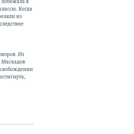
 побежала в
классы. Когда
реляли из
вследствие
воров. Из
о Масхадов
 освобождении
достигнута,