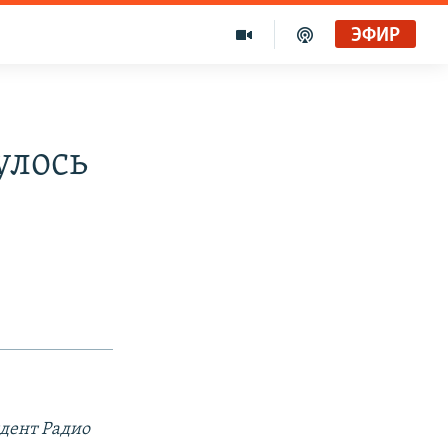
ЭФИР
улось
дент Радио