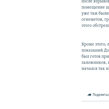
после взрыво
помещение шко
уже там были
огнеметов, г
этого обстрел
Кроме этого,
показаний Дза
был готов при
заложников, н
начался так 
Поделить