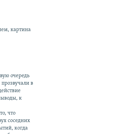
ием, картина
рвую очередь
е прозвучали в
 действие
выводы, к
о, что
вух соседних
ытий, когда