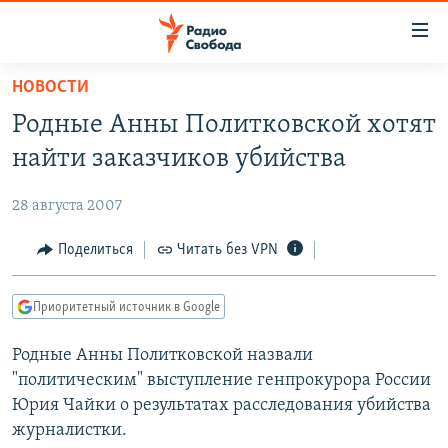
Ссылки
для
упрощенного
НОВОСТИ
ПРОГРАММЫ
доступа
Родные Анны Политковской хотят
ПОДКАСТЫ
Вернуться
найти заказчиков убийства
к
АВТОРСКИЕ ПРОЕКТЫ
основному
28 августа 2007
ЦИТАТЫ СВОБОДЫ
содержанию
Вернутся
МНЕНИЯ
Поделиться
Читать без VPN
к
КУЛЬТУРА
главной
Приоритетный источник в Google
навигации
IDEL.РЕАЛИИ
Вернутся
Родные Анны Политковской назвали
КАВКАЗ.РЕАЛИИ
к
"политическим" выступление генпрокурора России
СЕВЕР.РЕАЛИИ
поиску
Юрия Чайки о результатах расследования убийства
журналистки.
СИБИРЬ.РЕАЛИИ