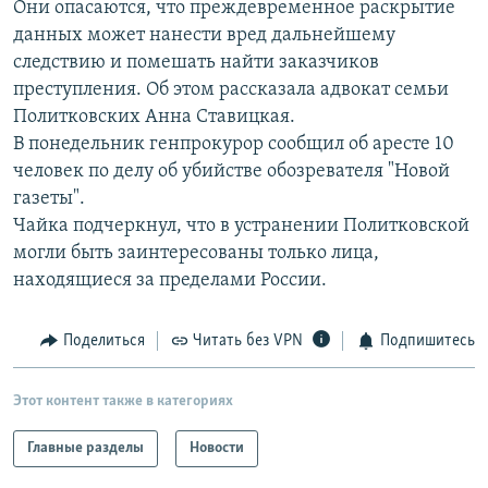
Они опасаются, что преждевременное раскрытие
РАСПИСАНИЕ ВЕЩАНИЯ
данных может нанести вред дальнейшему
ПОДПИШИТЕСЬ НА РАССЫЛКУ
следствию и помешать найти заказчиков
преступления. Об этом рассказала адвокат семьи
Политковских Анна Ставицкая.
СОЦИАЛЬНЫЕ СЕТИ
В понедельник генпрокурор сообщил об аресте 10
человек по делу об убийстве обозревателя "Новой
газеты".
Чайка подчеркнул, что в устранении Политковской
могли быть заинтересованы только лица,
Все сайты РСЕ/РС
находящиеся за пределами России.
Поделиться
Читать без VPN
Подпишитесь
Этот контент также в категориях
Главные разделы
Новости