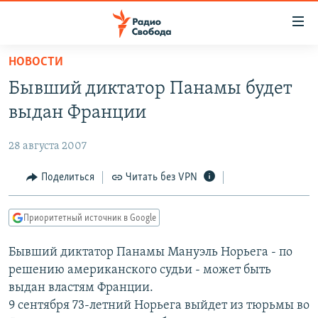
Ссылки
для
упрощенного
НОВОСТИ
ПРОГРАММЫ
доступа
Бывший диктатор Панамы будет
ПОДКАСТЫ
Вернуться
выдан Франции
к
АВТОРСКИЕ ПРОЕКТЫ
основному
28 августа 2007
ЦИТАТЫ СВОБОДЫ
содержанию
Вернутся
МНЕНИЯ
Поделиться
Читать без VPN
к
КУЛЬТУРА
главной
Приоритетный источник в Google
навигации
IDEL.РЕАЛИИ
Вернутся
Бывший диктатор Панамы Мануэль Норьега - по
КАВКАЗ.РЕАЛИИ
к
решению американского судьи - может быть
СЕВЕР.РЕАЛИИ
поиску
выдан властям Франции.
9 сентября 73-летний Норьега выйдет из тюрьмы во
СИБИРЬ.РЕАЛИИ