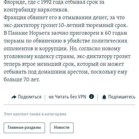
Флориде, где с 1992 года отбывал срок за
РАСПИСАНИЕ ВЕЩАНИЯ
контрабанду наркотиков.
ПОДПИШИТЕСЬ НА РАССЫЛКУ
Франция обвинет его в отмывании денег, за что
экс-диктатору грозит 10-летний тюремный срок.
В Панаме Норьега заочно приговорен к 60 годам
СОЦИАЛЬНЫЕ СЕТИ
тюрьмы по обвинению в убийстве политических
оппонентов и коррупции. Но, согласно новому
уголовному кодексу страны, экс-диктатору грозит
теперь втрое меньший срок, который он может
отбывать под домашним арестом, поскольку ему
Все сайты РСЕ/РС
больше 70 лет.
Поделиться
Читать без VPN
Подпишитесь
Этот контент также в категориях
Главные разделы
Новости