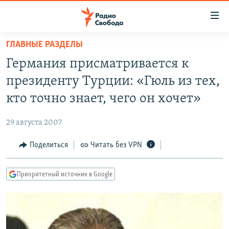
Ссылки
для
упрощенного
ГЛАВНЫЕ РАЗДЕЛЫ
ПРОГРАММЫ
доступа
Германия присматривается к
ПОДКАСТЫ
Вернуться
президенту Турции: «Гюль из тех,
к
АВТОРСКИЕ ПРОЕКТЫ
кто точно знает, чего он хочет»
основному
ЦИТАТЫ СВОБОДЫ
содержанию
29 августа 2007
Вернутся
МНЕНИЯ
к
Поделиться
Читать без VPN
КУЛЬТУРА
главной
навигации
IDEL.РЕАЛИИ
Приоритетный источник в Google
Вернутся
КАВКАЗ.РЕАЛИИ
к
СЕВЕР.РЕАЛИИ
поиску
СИБИРЬ.РЕАЛИИ