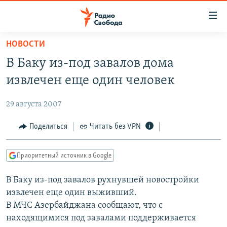
Ссылки
для
упрощенного
НОВОСТИ
ПРОГРАММЫ
доступа
В Баку из-под завалов дома
ПОДКАСТЫ
Вернуться
извлечен еще один человек
к
АВТОРСКИЕ ПРОЕКТЫ
основному
29 августа 2007
ЦИТАТЫ СВОБОДЫ
содержанию
Вернутся
МНЕНИЯ
Поделиться
Читать без VPN
к
КУЛЬТУРА
главной
Приоритетный источник в Google
навигации
IDEL.РЕАЛИИ
Вернутся
В Баку из-под завалов рухнувшей новостройки
КАВКАЗ.РЕАЛИИ
к
извлечен еще один выживший.
СЕВЕР.РЕАЛИИ
поиску
В МЧС Азербайджана сообщают, что с
находящимися под завалами поддерживается
СИБИРЬ.РЕАЛИИ