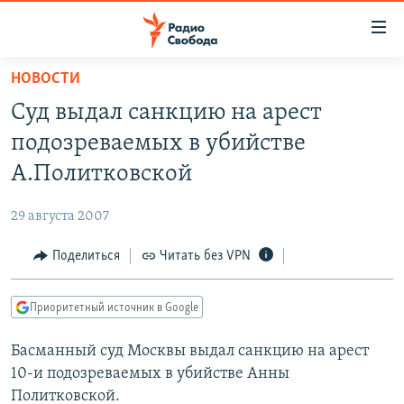
Ссылки
для
упрощенного
НОВОСТИ
ПРОГРАММЫ
доступа
Суд выдал санкцию на арест
ПОДКАСТЫ
Вернуться
подозреваемых в убийстве
к
АВТОРСКИЕ ПРОЕКТЫ
А.Политковской
основному
ЦИТАТЫ СВОБОДЫ
содержанию
29 августа 2007
Вернутся
МНЕНИЯ
к
Поделиться
Читать без VPN
КУЛЬТУРА
главной
навигации
IDEL.РЕАЛИИ
Приоритетный источник в Google
Вернутся
КАВКАЗ.РЕАЛИИ
к
Басманный суд Москвы выдал санкцию на арест
СЕВЕР.РЕАЛИИ
поиску
10-и подозреваемых в убийстве Анны
СИБИРЬ.РЕАЛИИ
Политковской.