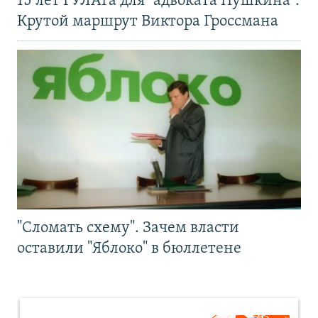
15 лет ГУЛАГа для "адвоката Пушкина".
Крутой маршрут Виктора Гроссмана
"Сломать схему". Зачем власти
оставили "Яблоко" в бюллетене