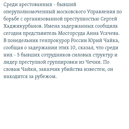
Среди арестованных - бывший
РАСПИСАНИЕ ВЕЩАНИЯ
оперуполномоченный московского Управления по
ПОДПИШИТЕСЬ НА РАССЫЛКУ
борьбе с организованной преступностью Сергей
Хаджикурбанов. Имена задержанных сообщила
СОЦИАЛЬНЫЕ СЕТИ
сегодня представитель Мосгорсуда Анна Усачева.
В понедельник генпрокурор России Юрий Чайка,
сообщая о задержании этих 10, сказал, что среди
них - 5 бывших сотрудников силовых структур и
лидер преступной группировки из Чечни. По
словам Чайки, заказчик убийства известен, он
Все сайты РСЕ/РС
находится за рубежом.