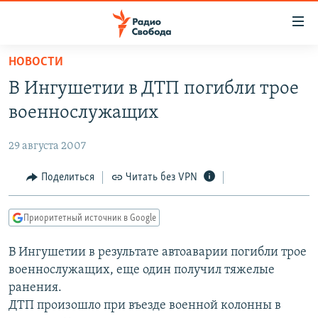
Ссылки
для
упрощенного
НОВОСТИ
ПРОГРАММЫ
доступа
В Ингушетии в ДТП погибли трое
ПОДКАСТЫ
Вернуться
военнослужащих
к
АВТОРСКИЕ ПРОЕКТЫ
основному
29 августа 2007
ЦИТАТЫ СВОБОДЫ
содержанию
Вернутся
МНЕНИЯ
Поделиться
Читать без VPN
к
КУЛЬТУРА
главной
Приоритетный источник в Google
навигации
IDEL.РЕАЛИИ
Вернутся
В Ингушетии в результате автоаварии погибли трое
КАВКАЗ.РЕАЛИИ
к
военнослужащих, еще один получил тяжелые
СЕВЕР.РЕАЛИИ
поиску
ранения.
ДТП произошло при въезде военной колонны в
СИБИРЬ.РЕАЛИИ