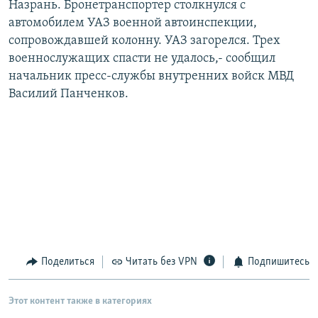
Назрань. Бронетранспортер столкнулся с
РАСПИСАНИЕ ВЕЩАНИЯ
автомобилем УАЗ военной автоинспекции,
ПОДПИШИТЕСЬ НА РАССЫЛКУ
сопровождавшей колонну. УАЗ загорелся. Трех
военнослужащих спасти не удалось,- сообщил
начальник пресс-службы внутренних войск МВД
СОЦИАЛЬНЫЕ СЕТИ
Василий Панченков.
Все сайты РСЕ/РС
Поделиться
Читать без VPN
Подпишитесь
Этот контент также в категориях