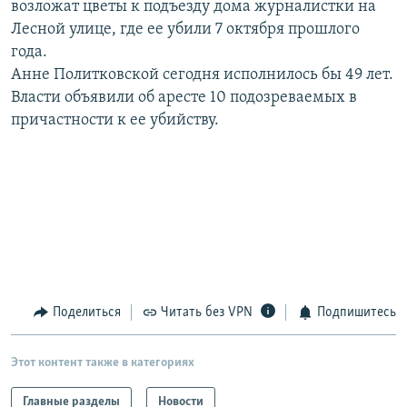
возложат цветы к подъезду дома журналистки на
РАСПИСАНИЕ ВЕЩАНИЯ
Лесной улице, где ее убили 7 октября прошлого
ПОДПИШИТЕСЬ НА РАССЫЛКУ
года.
Анне Политковской сегодня исполнилось бы 49 лет.
Власти объявили об аресте 10 подозреваемых в
СОЦИАЛЬНЫЕ СЕТИ
причастности к ее убийству.
Все сайты РСЕ/РС
Поделиться
Читать без VPN
Подпишитесь
Этот контент также в категориях
Главные разделы
Новости