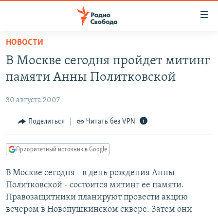
Ссылки
для
упрощенного
НОВОСТИ
ПРОГРАММЫ
доступа
В Москве сегодня пройдет митинг
ПОДКАСТЫ
Вернуться
памяти Анны Политковской
к
АВТОРСКИЕ ПРОЕКТЫ
основному
30 августа 2007
ЦИТАТЫ СВОБОДЫ
содержанию
Вернутся
МНЕНИЯ
Поделиться
Читать без VPN
к
КУЛЬТУРА
главной
Приоритетный источник в Google
навигации
IDEL.РЕАЛИИ
Вернутся
В Москве сегодня - в день рождения Анны
КАВКАЗ.РЕАЛИИ
к
Политковской - состоится митинг ее памяти.
СЕВЕР.РЕАЛИИ
поиску
Правозащитники планируют провести акцию
вечером в Новопушкинском сквере. Затем они
СИБИРЬ.РЕАЛИИ