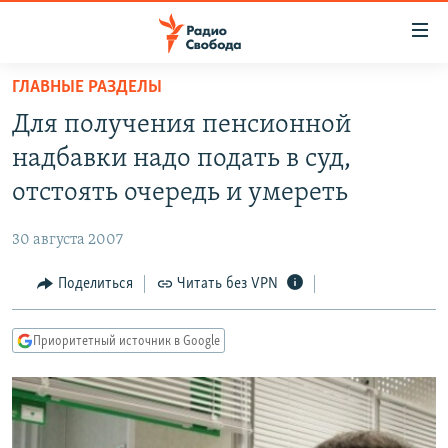
Ссылки
для
упрощенного
ГЛАВНЫЕ РАЗДЕЛЫ
ПРОГРАММЫ
доступа
Для получения пенсионной
ПОДКАСТЫ
Вернуться
надбавки надо подать в суд,
к
АВТОРСКИЕ ПРОЕКТЫ
отстоять очередь и умереть
основному
ЦИТАТЫ СВОБОДЫ
содержанию
30 августа 2007
Вернутся
МНЕНИЯ
к
Поделиться
Читать без VPN
КУЛЬТУРА
главной
навигации
IDEL.РЕАЛИИ
Приоритетный источник в Google
Вернутся
КАВКАЗ.РЕАЛИИ
к
СЕВЕР.РЕАЛИИ
поиску
СИБИРЬ.РЕАЛИИ