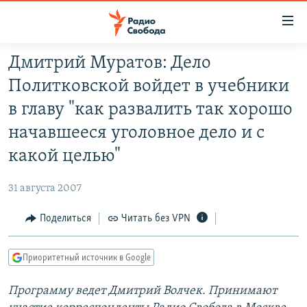
Ссылки
для
упрощенного
Дмитрий Муратов: Дело
ПРОГРАММЫ
доступа
Политковской войдет в учебники
ПОДКАСТЫ
Вернуться
в главу "как развалить так хорошо
к
АВТОРСКИЕ ПРОЕКТЫ
начавшееся уголовное дело и с
основному
ЦИТАТЫ СВОБОДЫ
содержанию
какой целью"
Вернутся
МНЕНИЯ
к
31 августа 2007
КУЛЬТУРА
главной
Поделиться
Читать без VPN
навигации
IDEL.РЕАЛИИ
Вернутся
КАВКАЗ.РЕАЛИИ
к
Приоритетный источник в Google
СЕВЕР.РЕАЛИИ
поиску
Программу ведет Дмитрий Волчек. Принимают
СИБИРЬ.РЕАЛИИ