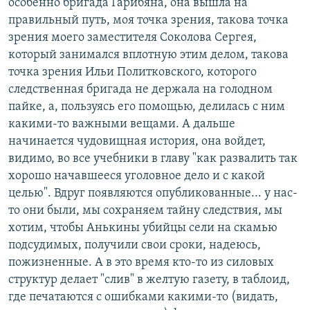
особенно бригада Гарибяна, она вышла на
правильный путь, моя точка зрения, такова точка
зрения моего заместителя Соколова Сергея,
который занимался вплотную этим делом, такова
точка зрения Ильи Политковского, которого
следственная бригада не держала на голодном
пайке, а, пользуясь его помощью, делилась с ним
какими-то важными вещами. А дальше
начинается чудовищная история, она войдет,
видимо, во все учебники в главу "как развалить так
хорошо начавшееся уголовное дело и с какой
целью". Вдруг появляются опубликованные... у нас-
то они были, мы сохраняем тайну следствия, мы
хотим, чтобы Анькины убийцы сели на скамью
подсудимых, получили свои сроки, надеюсь,
пожизненные. А в это время кто-то из силовых
структур делает "слив" в желтую газету, в таблоид,
где печатаются с ошибками какими-то (видать,