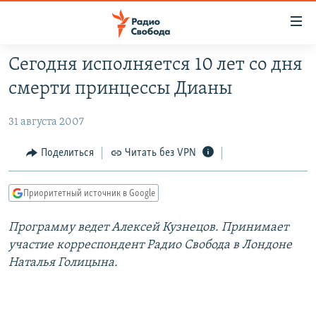
Ссылки
для
упрощенного
Сегодня исполняется 10 лет со дня
ПРОГРАММЫ
доступа
смерти принцессы Дианы
ПОДКАСТЫ
Вернуться
к
31 августа 2007
АВТОРСКИЕ ПРОЕКТЫ
основному
ЦИТАТЫ СВОБОДЫ
Поделиться
Читать без VPN
содержанию
Вернутся
МНЕНИЯ
к
Приоритетный источник в Google
КУЛЬТУРА
главной
Программу ведет Алексей Кузнецов. Принимает
навигации
IDEL.РЕАЛИИ
участие корреспондент Радио Свобода в Лондоне
Вернутся
КАВКАЗ.РЕАЛИИ
Наталья Голицына.
к
СЕВЕР.РЕАЛИИ
поиску
СИБИРЬ.РЕАЛИИ