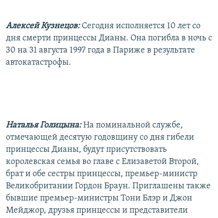
РАСПИСАНИЕ ВЕЩАНИЯ
Алексей Кузнецов:
Сегодня исполняется 10 лет со
ПОДПИШИТЕСЬ НА РАССЫЛКУ
дня смерти принцессы Дианы. Она погибла в ночь с
30 на 31 августа 1997 года в Париже в результате
СОЦИАЛЬНЫЕ СЕТИ
автокатастрофы.
Все сайты РСЕ/РС
Наталья Голицына:
На поминальной службе,
отмечающей десятую годовщину со дня гибели
принцессы Дианы, будут присутствовать
королевская семья во главе с Елизаветой Второй,
брат и обе сестры принцессы, премьер-министр
Великобритании Гордон Браун. Приглашены также
бывшие премьер-министры Тони Блэр и Джон
Мейджор, друзья принцессы и представители