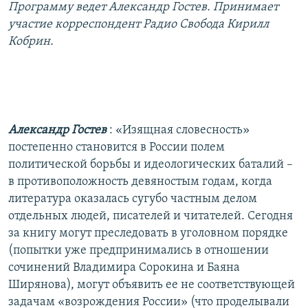
Программу ведет Александр Гостев. Принимает
РАСПИСАНИЕ ВЕЩАНИЯ
участие корреспондент Радио Свобода Кирилл
ПОДПИШИТЕСЬ НА РАССЫЛКУ
Кобрин.
СОЦИАЛЬНЫЕ СЕТИ
Александр Гостев
: «Изящная словесность»
постепенно становится в России полем
политической борьбы и идеологических баталий –
Все сайты РСЕ/РС
в противоположность девяностым годам, когда
литература оказалась сугубо частным делом
отдельных людей, писателей и читателей. Сегодня
за книгу могут преследовать в уголовном порядке
(попытки уже предпринимались в отношении
сочинений Владимира Сорокина и Баяна
Ширянова), могут объявить ее не соответствующей
задачам «возрождения России» (что проделывали