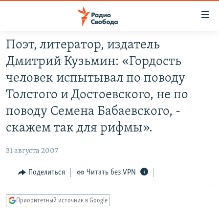
Ссылки
для
упрощенного
Поэт, литератор, издатель
ПРОГРАММЫ
доступа
Дмитрий Кузьмин: «Гордость
ПОДКАСТЫ
Вернуться
человек испытывал по поводу
к
АВТОРСКИЕ ПРОЕКТЫ
Толстого и Достоевского, не по
основному
ЦИТАТЫ СВОБОДЫ
содержанию
поводу Семена Бабаевского, -
Вернутся
МНЕНИЯ
скажем так для рифмы».
к
КУЛЬТУРА
главной
31 августа 2007
навигации
IDEL.РЕАЛИИ
Вернутся
Поделиться
Читать без VPN
КАВКАЗ.РЕАЛИИ
к
СЕВЕР.РЕАЛИИ
поиску
Приоритетный источник в Google
СИБИРЬ.РЕАЛИИ