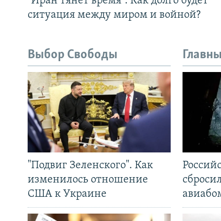
"Иран тянет время". Как долго будет
ситуация между миром и войной?
Выбор Свободы
Главны
"Подвиг Зеленского". Как
Россий
изменилось отношение
сброси
США к Украине
авиабо