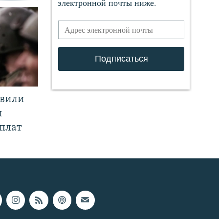
явили
и
плат