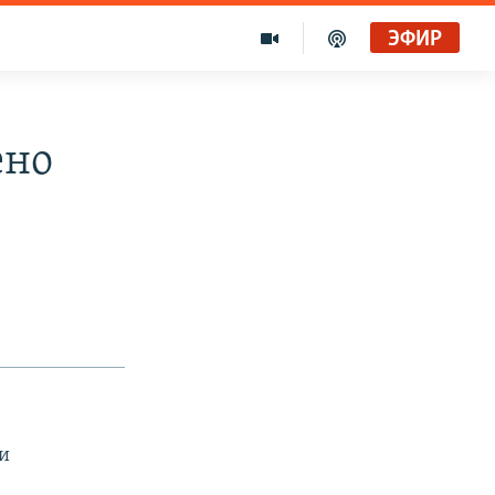
ЭФИР
ено
и
.