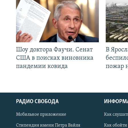
Шоу доктора Фаучи. Сенат
В Яросл
США в поисках виновника
беспил
пандемии ковида
пожар 
РАДИО СВОБОДА
ИНФОРМ
Мобильное приложение
Как слушат
СОЦИАЛЬНЫЕ СЕТИ
Стипендия имени Петра Вайля
Как обойти