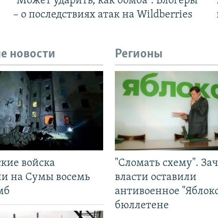
"Может ударить, как бомба". Блогеры
– о последствиях атак на Wildberries
е новости
Регионы
ские войска
"Сломать схему". За
ли на Сумы восемь
власти оставили
мб
антивоенное "Яблоко
бюллетене