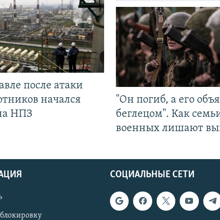
авле после атаки
отников начался
"Он погиб, а его объ
на НПЗ
беглецом". Как семь
военных лишают вы
АЦИЯ
СОЦИАЛЬНЫЕ СЕТИ
ь
 блокировку