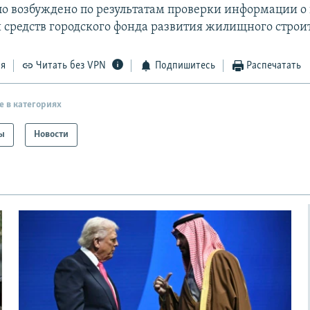
ло возбуждено по результатам проверки информации о
 средств городского фонда развития жилищного строит
ся
Читать без VPN
Подпишитесь
Распечатать
е в категориях
ы
Новости