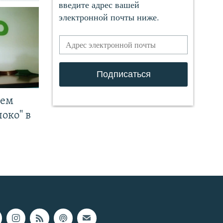
чем
око" в