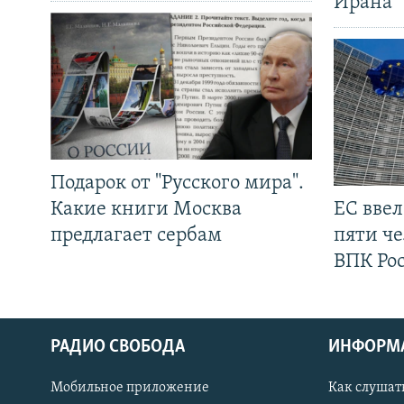
Ирана
Подарок от "Русского мира".
Какие книги Москва
ЕС вве
предлагает сербам
пяти че
ВПК Ро
РАДИО СВОБОДА
ИНФОРМ
Мобильное приложение
Как слушат
СОЦИАЛЬНЫЕ СЕТИ