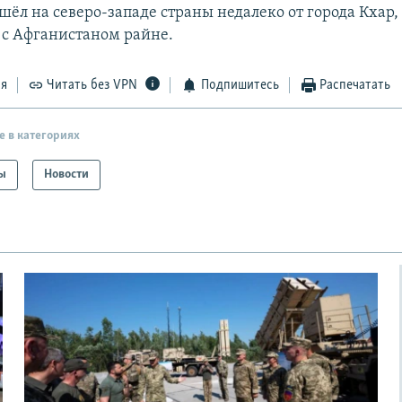
ёл на северо-западе страны недалеко от города Кхар,
с Афганистаном райне.
ся
Читать без VPN
Подпишитесь
Распечатать
е в категориях
ы
Новости