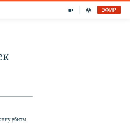
ЭФИР
ек
лонну убиты