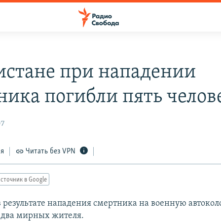
истане при нападении
ника погибли пять челов
07
ся
Читать без VPN
сточник в Google
в результате нападения смертника на военную автоко
и два мирных жителя.