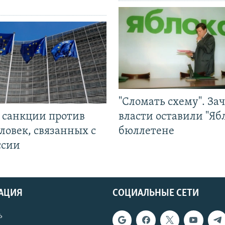
"Сломать схему". За
л санкции против
власти оставили "Ябл
ловек, связанных с
бюллетене
ссии
АЦИЯ
СОЦИАЛЬНЫЕ СЕТИ
ь